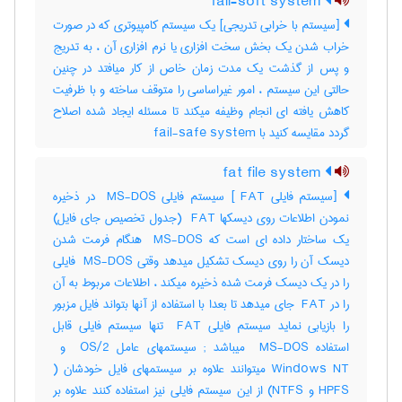
fail-soft system
[سیستم با خرابی تدریجی] یک سیستم کامپیوتری که در صورت
خراب شدن یک بخش سخت افزاری یا نرم افزاری آن ، به تدریج
و پس از گذشت یک مدت زمان خاص از کار میافتد در چنین
حالتی این سیستم ، امور غیراساسی را متوقف ساخته و با ظرفیت
کاهش یافته ای انجام وظیفه میکند تا مسئله ایجاد شده اصلاح
گردد مقایسه کنید با ‎ fail-safe system
fat file system
[سیستم فایلی ‎ FAT] سیستم فایلی ‎ MS-DOS در ذخیره
نمودن اطلاعات روی دیسکها ‎ FAT (جدول تخصیص جای فایل)
یک ساختار داده ای است که ‎ MS-DOS هنگام فرمت شدن
دیسک آن را روی دیسک تشکیل میدهد وقتی ‎ MS-DOS فایلی
را در یک دیسک فرمت شده ذخیره میکند ، اطلاعات مربوط به آن
را در ‎ FAT جای میدهد تا بعدا با استفاده از آنها بتواند فایل مزبور
را بازیابی نماید سیستم فایلی ‎ FAT تنها سیستم فایلی قابل
HPFS و ‎NTFS) از این سیستم فایلی نیز استفاده کنند علاوه بر