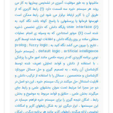
ماشینها و به طور موفقیت آمیزی در تشخیص بیماریها به کار می
روند هر سیستم خبره سه قسمت دارد: (1) رابط کاربری که از
طریق آن با کاربر ارتباط برقرار می شود این رابط ممکن است
فهرستها فرمانها یا پرسشهایی با پاسخ کوتاه باشد نگاه کنید به
user interface (2) پایگاه دانش که دارای تخصص ذخیره
شده است (3) موتور استنتاجی که به وسیله ی انجام عملیات
منطقی ساده بر روی پایگاه دانش و اطلاعات تهیه شده توسط کاربر
، نتایج را بیرون می کشد نگاه کنید به prolog ; fuzzy logic ;
default logic ; artificial intelligence ، [سیستم خبره]
نوعی برنامه کاربردی که در زمینه خاصی مانند امور مالی یا پزشکی
، با استفاده از دانش و قواعد تحلیلی تعریف شده توسط
کارشناسان آن رشته ، به تصمیم گیری و حل مسائل میپردازد
کارشناسان و متخصصین ، مسائل را با استفاده از ترکیب دانش و
قابلیت استدلال حل میکنند در یک سیستم خبره ، این دو اصل در
دو جز مجزا اما مرتبط تحت عنوان بخشهای علمی و رابط جای
میگیرند بخش علمی ، حقایق و قواعد مربوط به موضوع و بخش
رابط ، امکان نتیجه گیری را برای سیستم خبره فراهم میسازد در
این سیستمها ، ابزار دیگری نیز به شکل رابطهای کاربر و امکانات
توضیحی ارائه میگردد رابطهای کاربر مانند هر برنامه دیگری ، امکان