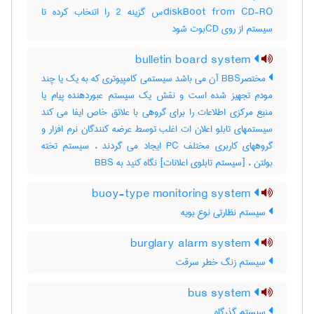
diskBoot from CD-ROس گزینه 2 را اتنخاب کرده تا
سیستم از روی CDبوت شود
bulletin board system
مختصرBBS آن می باشد سیستمی کامپیوتری که به یک یا چند
مودم تجهیز شده است و نقش یک سیستم عبوردهنده پیام یا
منبع مرکزی اطلاعات را برای گروهی با علائق خاص ایفا می کند
سیستمهای تابلو اعلان ات اغلب توسط عرضه کنندگان نرم افزار و
گروههای کاربری مختلف PC ایجاد می گردند ، سیستم تخته
بولتن ، [سیستم تابلوی اعلانات] نگاه کنید به ‎ BBS
buoy-type monitoring system
سیستم نظارتی نوع بویه
burglary alarm system
سیستم زنگ خطر سرقت
bus system
سیستم گذرگاه