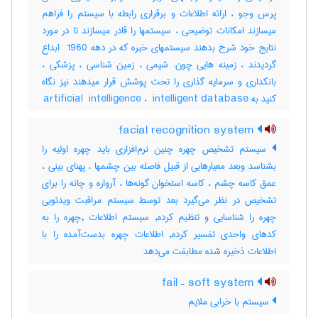
پرس وجو ، ارائه اطلاعات و برقراری رابطه با سیستم را فراهم
میسازند امکانات توضیحی ، سیستمها را قادر میسازند تا در مورد
نتایج خود شرح بدهند سیستمهای خبره که در دهه ‎ 1960 ابداع
گردیدند ، زمینه هایی چون: شیمی ، زمین شناسی ، پزشکی ،
بانکداری و سرمایه گذاری را تحت پوشش قرار میدهند نیز نگاه
کنید به ‎artificial ‎ intelligence ، ‎ intelligent database
facial recognition system
سیستم تشخیص چهره چنین نرم‌افزاری باید چهره اولیه را
بشناسد وبعد معیارهایی از قبیل فاصله بین چشمها ، پهنای بینی ،
عمق کاسه چشم ، کاسه استخوان گونه‌ها ، آرواره و چانه را برای
تشخیص در نظر می‌گیرد بعد توسط سیستم مراقبت ویدئویی
چهره را شناسایی و تنظیم کرده, سیستم اطلاعات ,چهره را به
کدهای واحدی تفسیر کرده, اطلاعات چهره بدست‌آمده را با
اطلاعات ذخیره شده مطابقت می‌دهد
fail – soft system
سیستم با خرابی ملایم