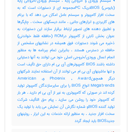
سیستم ورودی و خروجی پایه ، سیستم ورودی/خروجی پایه
(بایوس) BIOSدریک PCمجموعه ای از دستورات است که به
سخت افزار کامپیوتر و سیستم عامل امکان می دهد که با برنام
های کاربردی و ابزارهای جانبی ، مانند دیسکهای سخت ، چاپگرها
و تطبیق دهنده های تصویر ارتباط برقرار سازند این دستورات به
عنوان بخش ثابتی از کامپیوتر درROM (حافظه فقط خواندنی)
ذخیره می شوند دستورات فوق همیشه در نشانیهای مشخص از
حافظه در دسترس هستند ، بنابراین تمام ببرنامه ها به منظور
انجام اعمال ورودی/خروجی اصلی خود می توانند به آنها دستیابی
داشته باشند BIOS کامپیوترهای آی بی ام دارای حق تألیف است
و تنها ماشینهای آی بی ام می توانند از آن استفاده نمایند شرکتهای
دیگر همچونPhoenix , Award وAmerican ,
Megatrends انواع BIOS را برای سایرسازندگان کامپیوتر تولید
کرده اند در صورتی که کامپیوتری به غیر از آی بی ام دارید ، هر بار
که کامپیوتر خود را روشن می سازید ، پیام حق التألیف شرکت
تولید کننده BIOSو شماره نگارش آن نمایش می یابد با تولید یک
سخت افزار جدید ، به منظور ارائه خدمات به این ابزار ، روتینهای
جدیدBIOS باید ایجاد گردد