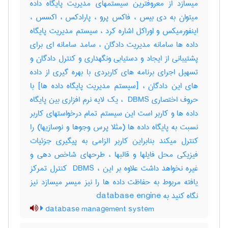
میسازد از معروفترین سیستمهای مدیریت پایگاه داده
میتوان به دی بیس ، فاکس پرو ، پارادکس ، اکسس ،
اینفورمیکس و اوراکل اشاره کرد ، سیستم مدیریت پایگاه
داده ها سامانه مدیریت دادگان ، سامد سامانه ای برای
پشتیبانی از ایجاد و دستیابی ونگهداری و کنترل دادگان و
تسهیل اجرای برنامه های کاربردی با بهره گیری از داده
های این دادگان ، [سیستم مدیریت پایگاه داده ها] با
حروف اختصاری ‎ DBMS ، یک لایه نرم افزاری بین پایگاه
داده ها و کاربر است این سیستم تمام درخواستهای کاربر
نسبت به پایگاه داده ها (مثلا پرس وجوها و نوسازیها) را
کنترل میکند بنابراین کاربر الزامی به پیگیری جزئیات
فیزیکی محل فایلها و قالبها ، طرحهای شاخص دهی و
غیره نخواهد داشت علاوه بر این ، ‎ DBMS کنترل تمرکز
یافته مربوط به حفاظت داده ها را نیز میسر میسازد نیز
نگاه کنید به ‎ database engine
database management system