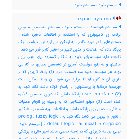
سیسم خبره ، سیستم خبره
expert system
سیستم هوشمند ، سیستم خبره ، سیستم متخصص - نوعی
برنامه ی کامیپوتری که با استفاده از اطلاعات ذخیره شده ،
دستاورهای را در مورد خاصی به ارمغان می اورد این برنامه با یک
پایگاه داده که اطلاعات را بدون تغییر در اختیار کاربر قرار می دهد ،
تفاوت دارد سیستمهای خبره به شکلی گسترده برای عیب یابی
ماشینها و به طور موفقیت آمیزی در تشخیص بیماریها به کار می
روند هر سیستم خبره سه قسمت دارد: (1) رابط کاربری که از
طریق آن با کاربر ارتباط برقرار می شود این رابط ممکن است
فهرستها فرمانها یا پرسشهایی با پاسخ کوتاه باشد نگاه کنید به
user interface (2) پایگاه دانش که دارای تخصص ذخیره
شده است (3) موتور استنتاجی که به وسیله ی انجام عملیات
منطقی ساده بر روی پایگاه دانش و اطلاعات تهیه شده توسط کاربر
، نتایج را بیرون می کشد نگاه کنید به prolog ; fuzzy logic ;
default logic ; artificial intelligence ، [سیستم خبره]
نوعی برنامه کاربردی که در زمینه خاصی مانند امور مالی یا پزشکی
، با استفاده از دانش و قواعد تحلیلی تعریف شده توسط