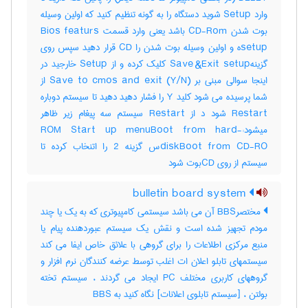
وارد Setup شوید دستگاه را به گونه تنظیم کنید که اولین وسیله
بوت شدن CD-Rom باشد یعنی وارد قسمت Bios featurs
setupه و اولین وسیله بوت شدن را CD قرار دهید سپس روی
گزینهSave &Exit setup کلیک کرده و از Setup خارجید در
اینجا سوالی مبنی بر (Save to cmos and exit (Y/N از
شما پرسیده می شود کلید Y را فشار دهید دهید تا سیستم دوباره
Restart شود د از Restart سیستم سه پیغام زیر ظاهر
میشود:-ROM Start up menuBoot from hard
diskBoot from CD-ROس گزینه 2 را اتنخاب کرده تا
سیستم از روی CDبوت شود
bulletin board system
مختصرBBS آن می باشد سیستمی کامپیوتری که به یک یا چند
مودم تجهیز شده است و نقش یک سیستم عبوردهنده پیام یا
منبع مرکزی اطلاعات را برای گروهی با علائق خاص ایفا می کند
سیستمهای تابلو اعلان ات اغلب توسط عرضه کنندگان نرم افزار و
گروههای کاربری مختلف PC ایجاد می گردند ، سیستم تخته
بولتن ، [سیستم تابلوی اعلانات] نگاه کنید به ‎ BBS