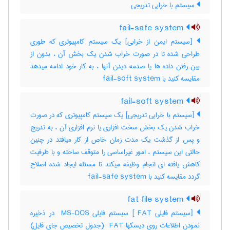
سیستم با خرابی تدریجی
fail-safe system
[سیستم ایمن از خرابی] یک سیستم کامپیوتری که طوری
طراحی شده تا در صورت خراب شدن یک بخش آن ، بدون از
بین رفتن داده ها یا صدمه دیدن آنها ، به کار خود ادامه میدهد
مقایسه کنید با ‎ fail-soft system
fail-soft system
[سیستم با خرابی تدریجی] یک سیستم کامپیوتری که در صورت
خراب شدن یک بخش سخت افزاری یا نرم افزاری آن ، به تدریج
و پس از گذشت یک مدت زمان خاص از کار میافتد در چنین
حالتی این سیستم ، امور غیراساسی را متوقف ساخته و با ظرفیت
کاهش یافته ای انجام وظیفه میکند تا مسئله ایجاد شده اصلاح
گردد مقایسه کنید با ‎ fail-safe system
fat file system
[سیستم فایلی ‎ FAT] سیستم فایلی ‎ MS-DOS در ذخیره
نمودن اطلاعات روی دیسکها ‎ FAT (جدول تخصیص جای فایل)