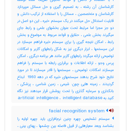
کارشناسان آن رشته ، به تصمیم گیری و حل مسائل میپردازد
کارشناسان و متخصصین ، مسائل را با استفاده از ترکیب دانش و
قابلیت استدلال حل میکنند در یک سیستم خبره ، این دو اصل در
دو جز مجزا اما مرتبط تحت عنوان بخشهای علمی و رابط جای
میگیرند بخش علمی ، حقایق و قواعد مربوط به موضوع و بخش
رابط ، امکان نتیجه گیری را برای سیستم خبره فراهم میسازد در
این سیستمها ، ابزار دیگری نیز به شکل رابطهای کاربر و امکانات
توضیحی ارائه میگردد رابطهای کاربر مانند هر برنامه دیگری ، امکان
پرس وجو ، ارائه اطلاعات و برقراری رابطه با سیستم را فراهم
میسازند امکانات توضیحی ، سیستمها را قادر میسازند تا در مورد
نتایج خود شرح بدهند سیستمهای خبره که در دهه ‎ 1960 ابداع
گردیدند ، زمینه هایی چون: شیمی ، زمین شناسی ، پزشکی ،
بانکداری و سرمایه گذاری را تحت پوشش قرار میدهند نیز نگاه
کنید به ‎artificial ‎ intelligence ، ‎ intelligent database
facial recognition system
سیستم تشخیص چهره چنین نرم‌افزاری باید چهره اولیه را
بشناسد وبعد معیارهایی از قبیل فاصله بین چشمها ، پهنای بینی ،