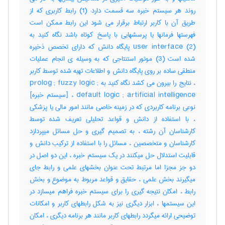
روند هر سیستم خبره سه قسمت دارد: (1) رابط کاربری که از
طریق آن با کاربر ارتباط برقرار می شود این رابط ممکن است
فهرستها فرمانها یا پرسشهایی با پاسخ کوتاه باشد نگاه کنید به
user interface (2) پایگاه دانش که دارای تخصص ذخیره
شده است (3) موتور استنتاجی که به وسیله ی انجام عملیات
منطقی ساده بر روی پایگاه دانش و اطلاعات تهیه شده توسط کاربر
، نتایج را بیرون می کشد نگاه کنید به prolog ; fuzzy logic ;
default logic ; artificial intelligence ، [سیستم خبره]
نوعی برنامه کاربردی که در زمینه خاصی مانند امور مالی یا پزشکی
، با استفاده از دانش و قواعد تحلیلی تعریف شده توسط
کارشناسان آن رشته ، به تصمیم گیری و حل مسائل میپردازد
کارشناسان و متخصصین ، مسائل را با استفاده از ترکیب دانش و
قابلیت استدلال حل میکنند در یک سیستم خبره ، این دو اصل در
دو جز مجزا اما مرتبط تحت عنوان بخشهای علمی و رابط جای
میگیرند بخش علمی ، حقایق و قواعد مربوط به موضوع و بخش
رابط ، امکان نتیجه گیری را برای سیستم خبره فراهم میسازد در
این سیستمها ، ابزار دیگری نیز به شکل رابطهای کاربر و امکانات
توضیحی ارائه میگردد رابطهای کاربر مانند هر برنامه دیگری ، امکان