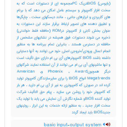
(بایوس) BIOSدریک PCمجموعه ای از دستورات است که به
سخت افزار کامپیوتر و سیستم عامل امکان می دهد که با برنام
های کاربردی و ابزارهای جانبی ، مانند دیسکهای سخت ، چاپگرها
و تطبیق دهنده های تصویر ارتباط برقرار سازند این دستورات به
عنوان بخش ثابتی از کامپیوتر درROM (حافظه فقط خواندنی)
ذخیره می شوند دستورات فوق همیشه در نشانیهای مشخص از
حافظه در دسترس هستند ، بنابراین تمام ببرنامه ها به منظور
انجام اعمال ورودی/خروجی اصلی خود می توانند به آنها دستیابی
داشته باشند BIOS کامپیوترهای آی بی ام دارای حق تألیف است
و تنها ماشینهای آی بی ام می توانند از آن استفاده نمایند شرکتهای
دیگر همچونPhoenix , Award وAmerican ,
Megatrends انواع BIOS را برای سایرسازندگان کامپیوتر تولید
کرده اند در صورتی که کامپیوتری به غیر از آی بی ام دارید ، هر بار
که کامپیوتر خود را روشن می سازید ، پیام حق التألیف شرکت
تولید کننده BIOSو شماره نگارش آن نمایش می یابد با تولید یک
سخت افزار جدید ، به منظور ارائه خدمات به این ابزار ، روتینهای
جدیدBIOS باید ایجاد گردد
basic input-output system