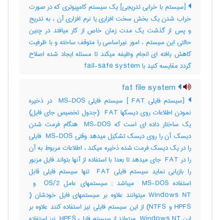
[سیستم با خرابی تدریجی] یک سیستم کامپیوتری که در صورت
خراب شدن یک بخش سخت افزاری یا نرم افزاری آن ، به تدریج
و پس از گذشت یک مدت زمان خاص از کار میافتد در چنین
حالتی این سیستم ، امور غیراساسی را متوقف ساخته و با ظرفیت
کاهش یافته ای انجام وظیفه میکند تا مسئله ایجاد شده اصلاح
گردد مقایسه کنید با ‎ fail-safe system
fat file system
[سیستم فایلی ‎ FAT] سیستم فایلی ‎ MS-DOS در ذخیره
نمودن اطلاعات روی دیسکها ‎ FAT (جدول تخصیص جای فایل)
یک ساختار داده ای است که ‎ MS-DOS هنگام فرمت شدن
دیسک آن را روی دیسک تشکیل میدهد وقتی ‎ MS-DOS فایلی
را در یک دیسک فرمت شده ذخیره میکند ، اطلاعات مربوط به آن
را در ‎ FAT جای میدهد تا بعدا با استفاده از آنها بتواند فایل مزبور
را بازیابی نماید سیستم فایلی ‎ FAT تنها سیستم فایلی قابل
HPFS و ‎NTFS) از این سیستم فایلی نیز استفاده کنند علاوه بر
این ‎ Windows NT میتواند از سیستم فایلی ‎ HPFS نیز استفاده