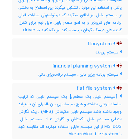
فایلهاست سیستم فایلی از فایلها ، دایرکتوریها و اطلاعات لازم برای
یافتن و استفاده این موارد ، تشکیل میگردد این اصطلاح به بخشی
از سیستم عامل نیز اطلاق میگردد که درخواستهای عملیات فایلی
برنامه های کاربردی را به امور سطح پایین قابل فهم برای کنترل
کننده های دیسک گردان ترجمه میکند نیز نگاه کنید به ‎ driver
filesystem
سیستم پرونده
financial planning system
سیستم برنامه ریزی مالی ، سیستم برنامه‌ریزی مالی
flat file system
[سیستم فایلی یک سطحی] یک سیستم فایلی که ترتیب
سلسله مراتبی نداشته و هیچ نام مشابهی بین فایلهای آن نمیتواند
وجود داشته باشد سیستم فایلی مکینتاش (‎MFS) ، یک نگارش
MS-DOS از این سیستم فایلی استفاده میکرده اند مقایسه کنید
با ‎ hierarchical file system