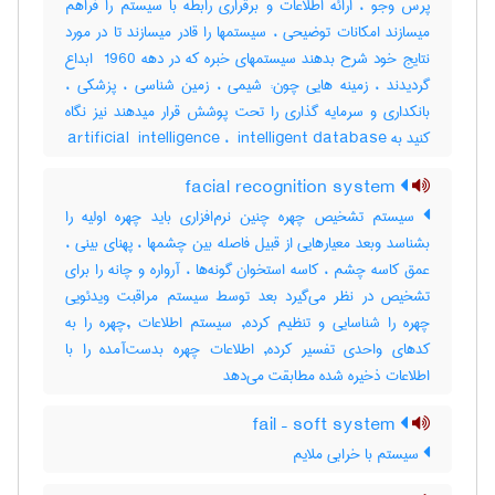
پرس وجو ، ارائه اطلاعات و برقراری رابطه با سیستم را فراهم
میسازند امکانات توضیحی ، سیستمها را قادر میسازند تا در مورد
نتایج خود شرح بدهند سیستمهای خبره که در دهه ‎ 1960 ابداع
گردیدند ، زمینه هایی چون: شیمی ، زمین شناسی ، پزشکی ،
بانکداری و سرمایه گذاری را تحت پوشش قرار میدهند نیز نگاه
کنید به ‎artificial ‎ intelligence ، ‎ intelligent database
facial recognition system
سیستم تشخیص چهره چنین نرم‌افزاری باید چهره اولیه را
بشناسد وبعد معیارهایی از قبیل فاصله بین چشمها ، پهنای بینی ،
عمق کاسه چشم ، کاسه استخوان گونه‌ها ، آرواره و چانه را برای
تشخیص در نظر می‌گیرد بعد توسط سیستم مراقبت ویدئویی
چهره را شناسایی و تنظیم کرده, سیستم اطلاعات ,چهره را به
کدهای واحدی تفسیر کرده, اطلاعات چهره بدست‌آمده را با
اطلاعات ذخیره شده مطابقت می‌دهد
fail – soft system
سیستم با خرابی ملایم