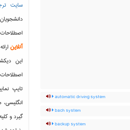
سایت ترج
دانشجویان
اصطلاحات 
آنلاین
ارائه
این دیکش
اصطلاحات ک
تایپ نمای
automatic driving system
انگلیسی، م
bach system
گیرد و کلی
backup system