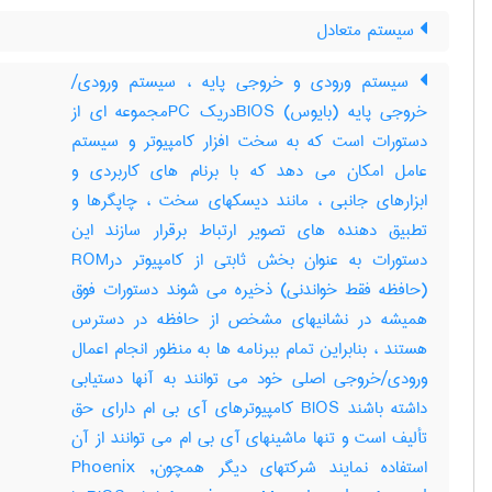
سیستم متعادل
سیستم ورودی و خروجی پایه ، سیستم ورودی/
خروجی پایه (بایوس) BIOSدریک PCمجموعه ای از
دستورات است که به سخت افزار کامپیوتر و سیستم
عامل امکان می دهد که با برنام های کاربردی و
ابزارهای جانبی ، مانند دیسکهای سخت ، چاپگرها و
تطبیق دهنده های تصویر ارتباط برقرار سازند این
دستورات به عنوان بخش ثابتی از کامپیوتر درROM
(حافظه فقط خواندنی) ذخیره می شوند دستورات فوق
همیشه در نشانیهای مشخص از حافظه در دسترس
هستند ، بنابراین تمام ببرنامه ها به منظور انجام اعمال
ورودی/خروجی اصلی خود می توانند به آنها دستیابی
داشته باشند BIOS کامپیوترهای آی بی ام دارای حق
تألیف است و تنها ماشینهای آی بی ام می توانند از آن
استفاده نمایند شرکتهای دیگر همچونPhoenix ,