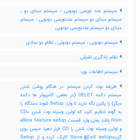
سیستم عدد نویسی دودویی ؛ سیستم مبنای دو ،
سیستم مبنای دو سیستم عددنویسی دودویی ، سیستم
مبنای دو سیستم عددنویسی دودویی
سیستم دودویی ، سیستم دودوئی ، نظام دو نمادی
نظام یادگیری تلفیقی
سیستم اطلاعات بورد
طریقه بوت کردن سیستم: در هنگام روشن شدن
سیستم دکمه DELET (در بعضی کامپیوتر ها دکمه
دیگر) را پائین نگه دارید تا وارد Setup شوید دستگاه را
به گونه تنظیم کنید که اولین وسیله بوت شدن CD-
Rom باشد یعنی وارد قسمت Bios featurs setupه
و اولین وسیله بوت شدن را CD قرار دهید سپس روی
گزینهSave &Exit setup کلیک کرده و از Setup