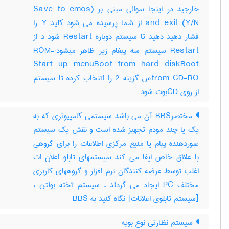
خارجید در اینجا سوالی مبنی بر (Save to cmos
and exit (Y/N از شما پرسیده می شود کلید Y را
فشار دهید دهید تا سیستم دوباره Restart شود د از
Restart سیستم سه پیغام زیر ظاهر میشود:-ROM
Start up menuBoot from hard diskBoot
from CD-ROس گزینه 2 را اتنخاب کرده تا سیستم
از روی CDبوت شود
مختصرBBS آن می باشد سیستمی کامپیوتری که به
یک یا چند مودم تجهیز شده است و نقش یک سیستم
عبوردهنده پیام یا منبع مرکزی اطلاعات را برای گروهی
با علائق خاص ایفا می کند سیستمهای تابلو اعلان ات
اغلب توسط عرضه کنندگان نرم افزار و گروههای کاربری
مختلف PC ایجاد می گردند ، سیستم تخته بولتن ،
[سیستم تابلوی اعلانات] نگاه کنید به ‎ BBS
سیستم نظارتی نوع بویه