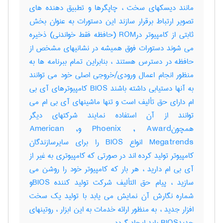
مانند دیسکهای سخت ، چاپگرها و تطبیق دهنده های
تصویر ارتباط برقرار سازند این دستورات به عنوان بخش
ثابتی از کامپیوتر درROM (حافظه فقط خواندنی) ذخیره
می شوند دستورات فوق همیشه در نشانیهای مشخص از
حافظه در دسترس هستند ، بنابراین تمام ببرنامه ها به
منظور انجام اعمال ورودی/خروجی اصلی خود می توانند
به آنها دستیابی داشته باشند BIOS کامپیوترهای آی بی
ام دارای حق تألیف است و تنها ماشینهای آی بی ام می
توانند از آن استفاده نمایند شرکتهای دیگر
همچونPhoenix , Award وAmerican ,
Megatrends انواع BIOS را برای سایرسازندگان
کامپیوتر تولید کرده اند در صورتی که کامپیوتری به غیر از
آی بی ام دارید ، هر بار که کامپیوتر خود را روشن می
سازید ، پیام حق التألیف شرکت تولید کننده BIOSو
شماره نگارش آن نمایش می یابد با تولید یک سخت
افزار جدید ، به منظور ارائه خدمات به این ابزار ، روتینهای