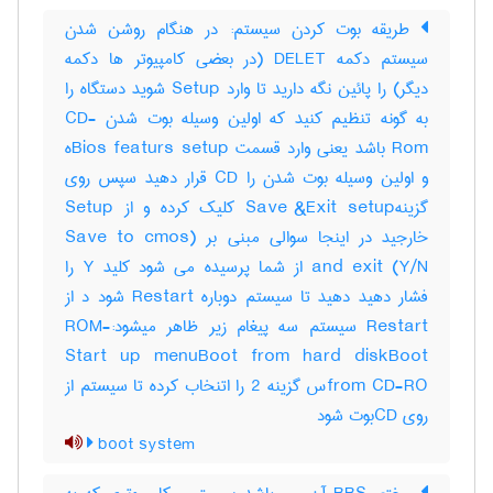
طریقه بوت کردن سیستم: در هنگام روشن شدن
سیستم دکمه DELET (در بعضی کامپیوتر ها دکمه
دیگر) را پائین نگه دارید تا وارد Setup شوید دستگاه را
به گونه تنظیم کنید که اولین وسیله بوت شدن CD-
Rom باشد یعنی وارد قسمت Bios featurs setupه
و اولین وسیله بوت شدن را CD قرار دهید سپس روی
گزینهSave &Exit setup کلیک کرده و از Setup
خارجید در اینجا سوالی مبنی بر (Save to cmos
and exit (Y/N از شما پرسیده می شود کلید Y را
فشار دهید دهید تا سیستم دوباره Restart شود د از
Restart سیستم سه پیغام زیر ظاهر میشود:-ROM
Start up menuBoot from hard diskBoot
from CD-ROس گزینه 2 را اتنخاب کرده تا سیستم از
روی CDبوت شود
boot system