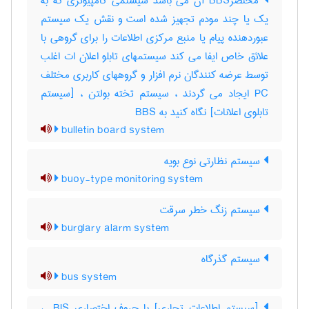
مختصرBBS آن می باشد سیستمی کامپیوتری که به
یک یا چند مودم تجهیز شده است و نقش یک سیستم
عبوردهنده پیام یا منبع مرکزی اطلاعات را برای گروهی با
علائق خاص ایفا می کند سیستمهای تابلو اعلان ات اغلب
توسط عرضه کنندگان نرم افزار و گروههای کاربری مختلف
PC ایجاد می گردند ، سیستم تخته بولتن ، [سیستم
تابلوی اعلانات] نگاه کنید به ‎ BBS
bulletin board system
سیستم نظارتی نوع بویه
buoy-type monitoring system
سیستم زنگ خطر سرقت
burglary alarm system
سیستم گذرگاه
bus system
[سیستم اطلاعات تجاری] با حروف اختصاری ‎ BIS ،