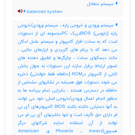
سیستم متعادل
balanced system
سیستم ورودی و خروجی پایه ، سیستم ورودی/خروجی
پایه (بایوس) BIOSدریک PCمجموعه ای از دستورات
است که به سخت افزار کامپیوتر و سیستم عامل امکان
می دهد که با برنام های کاربردی و ابزارهای جانبی ،
مانند دیسکهای سخت ، چاپگرها و تطبیق دهنده های
تصویر ارتباط برقرار سازند این دستورات به عنوان بخش
ثابتی از کامپیوتر درROM (حافظه فقط خواندنی) ذخیره
می شوند دستورات فوق همیشه در نشانیهای مشخص از
حافظه در دسترس هستند ، بنابراین تمام ببرنامه ها به
منظور انجام اعمال ورودی/خروجی اصلی خود می توانند
به آنها دستیابی داشته باشند BIOS کامپیوترهای آی بی
ام دارای حق تألیف است و تنها ماشینهای آی بی ام می
توانند از آن استفاده نمایند شرکتهای دیگر
همچونPhoenix , Award وAmerican ,