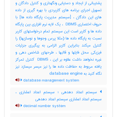
پشتیبانی از ایجاد و دستیابی ونگهداری و کنترل دادگان و
تسهیل اجرای برنامه های کاربردی با بهره گیری از داده
های این دادگان ، [سیستم مدیریت پایگاه داده ها] با
حروف اختصاری ‎ DBMS ، یک لایه نرم افزاری بین پایگاه
داده ها و کاربر است این سیستم تمام درخواستهای کاربر
نسبت به پایگاه داده ها (مثلا پرس وجوها و نوسازیها) را
کنترل میکند بنابراین کاربر الزامی به پیگیری جزئیات
فیزیکی محل فایلها و قالبها ، طرحهای شاخص دهی و
غیره نخواهد داشت علاوه بر این ، ‎ DBMS کنترل تمرکز
یافته مربوط به حفاظت داده ها را نیز میسر میسازد نیز
نگاه کنید به ‎ database engine
database management system
سیستم اعداد دهدهی ؛ سیستم اعداد اعشاری ،
سیستم اعداد اعشاری سیستم اعداد دهدهی
decimal number system