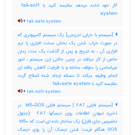
کار خود ادامه میدهد مقایسه کنید با ‎ fail-soft
system
fail-safe system
[سیستم با خرابی تدریجی] یک سیستم کامپیوتری که
در صورت خراب شدن یک بخش سخت افزاری یا نرم
افزاری آن ، به تدریج و پس از گذشت یک مدت زمان
خاص از کار میافتد در چنین حالتی این سیستم ، امور
غیراساسی را متوقف ساخته و با ظرفیت کاهش یافته ای
انجام وظیفه میکند تا مسئله ایجاد شده اصلاح گردد
مقایسه کنید با ‎ fail-safe system
fail-soft system
[سیستم فایلی ‎ FAT] سیستم فایلی ‎ MS-DOS در
ذخیره نمودن اطلاعات روی دیسکها ‎ FAT (جدول
تخصیص جای فایل) یک ساختار داده ای است که ‎ MS-
DOS هنگام فرمت شدن دیسک آن را روی دیسک