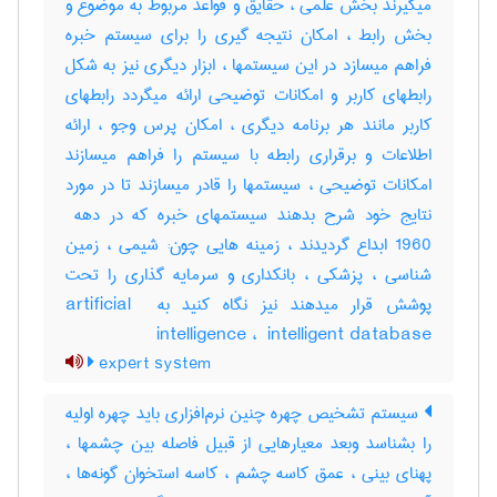
میگیرند بخش علمی ، حقایق و قواعد مربوط به موضوع و
بخش رابط ، امکان نتیجه گیری را برای سیستم خبره
فراهم میسازد در این سیستمها ، ابزار دیگری نیز به شکل
رابطهای کاربر و امکانات توضیحی ارائه میگردد رابطهای
کاربر مانند هر برنامه دیگری ، امکان پرس وجو ، ارائه
اطلاعات و برقراری رابطه با سیستم را فراهم میسازند
امکانات توضیحی ، سیستمها را قادر میسازند تا در مورد
1960 ابداع گردیدند ، زمینه هایی چون: شیمی ، زمین
شناسی ، پزشکی ، بانکداری و سرمایه گذاری را تحت
پوشش قرار میدهند نیز نگاه کنید به ‎artificial ‎
intelligence ، ‎ intelligent database
expert system
سیستم تشخیص چهره چنین نرم‌افزاری باید چهره اولیه
را بشناسد وبعد معیارهایی از قبیل فاصله بین چشمها ،
پهنای بینی ، عمق کاسه چشم ، کاسه استخوان گونه‌ها ،