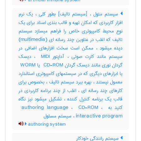
artificial immune system
سیستم مئول ، [سیستم تالیف] بطور کلی ، یک نرم
افزار کاربردی که امکان تهیه و قالب بندی اسناد برای یک
نوع محیط کامپیوتری خاص را فراهم میسازد سیستم
تالیف که اغلب در عناوین چند رسانه ای (‎multimedia)
دیده میشود ، ممکن است سخت افزارهای اضافی در
سیستم مانند کارت صوتی ، آداپتور ‎ MIDI ، دیسک
گردان نوری مانند دیسک گردان ‎ CD-ROM یا ‎ WORM
یا ابزارهای دیگری که در سیستمهای کامپیوتری استاندارد
معمول نیستند ، بهره ببرد سیستم تالیف ، بخصوص برای
کارهای چند رسانه ای ، اغلب از چند برنامه کاربردی در
قالب یک برنامه کنترل کننده ، تشکیل میشود نیز نگاه
کنید به ‎ authoring language ، ‎ CD-ROM ، ‎
interactive program ، سیستم مسئول
authoring system
سیستم رانندگی خودکار