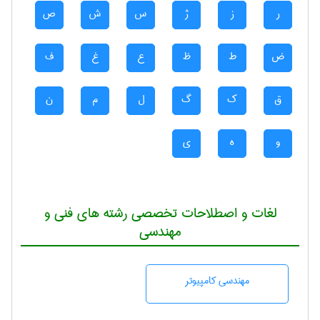
ر
ز
ژ
س
ش
ص
ض
ط
ظ
ع
غ
ف
ق
ک
گ
ل
م
ن
و
ه
ی
لغات و اصطلاحات تخصصی رشته های فنی و
مهندسی
مهندسی كامپيوتر