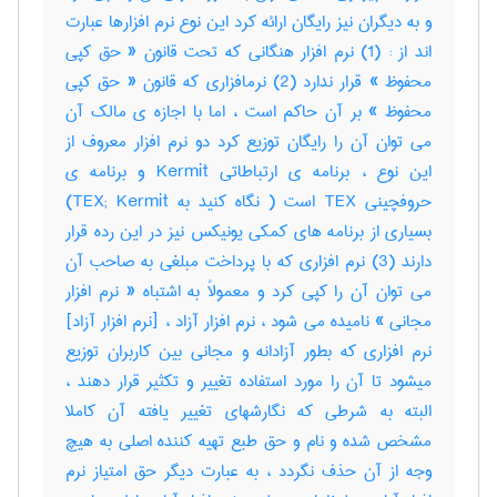
و به دیگران نیز رایگان ارائه کرد این نوع نرم افزارها عبارت
اند از : (1) نرم افزار هنگانی که تحت قانون « حق کپی
محفوظ » قرار ندارد (2) نرمافزاری که قانون « حق کپی
محفوظ » بر آن حاکم است ، اما با اجازه ی مالک آن
می توان آن را رایگان توزیع کرد دو نرم افزار معروف از
این نوع ، برنامه ی ارتباطاتی Kermit و برنامه ی
حروفچینی TEX است ( نگاه کنید به TEX; Kermit)
بسیاری از برنامه های کمکی یونیکس نیز در این رده قرار
دارند (3) نرم افزاری که با پرداخت مبلغی به صاحب آن
می توان آن را کپی کرد و معمولاً به اشتباه « نرم افزار
مجانی » نامیده می شود ، نرم افزار آزاد ، [نرم افزار آزاد]
نرم افزاری که بطور آزادانه و مجانی بین کاربران توزیع
میشود تا آن را مورد استفاده تغییر و تکثیر قرار دهند ،
البته به شرطی که نگارشهای تغییر یافته آن کاملا
مشخص شده و نام و حق طبع تهیه کننده اصلی به هیچ
وجه از آن حذف نگردد ، به عبارت دیگر حق امتیاز نرم