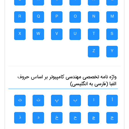
R
Q
P
O
N
M
X
W
V
U
T
S
Z
Y
واژه نامه تخصصی
مهندسی كامپيوتر
بر اساس حروف
الفبا (فارسی به انگلیسی)
آ
ا
ب
پ
ت
ث
ج
چ
ح
خ
د
ذ