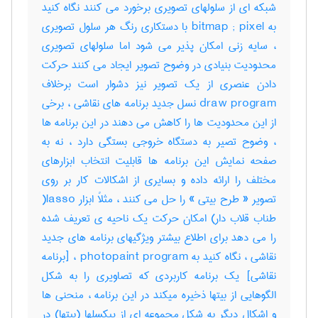
شبکه ای از سلولهای تصویری برخورد می کنند نگاه کنید
به bitmap ; pixel با دستکاری رنگ هر سلول تصویری
، سایه زنی امکان پذیر می شود اما سلولهای تصویری
محدودیت بنیادی در وضوح تصویر ایجاد می کنند حرکت
دادن عنصری از یک تصویر نیز دشوار است برخلاف
draw program نسل جدید برنامه های نقاشی ، برخی
از این محدودیت ها را کاهش می دهند در این برنامه ها
، وضوح تصیر به دستگاه خروجی بستگی دارد ، نه به
صفحه نمایش این برنامه ها قابلیت انتخاب ابزارهای
مختلف را ارائه داده و بسایری از اشکالات کار بر روی
تصویر « طرح بیتی » را حل می کنند ، مثلاً ابزار lasso(
طناب قلاب دار) امکان حرکت یک ناحیه ی تعریف شده
را می دهد برای اطلاع بیشتر ویژگیهای برنامه های جدید
نقاشی ، نگاه کنید به photopaint program ، [برنامه
نقاشی] یک برنامه کاربردی که تصاویری را به شکل
الگوهایی از بیتها ذخیره میکند در این برنامه ، منحنی ها
و اشکال دیگر به شکل مجموعه ای از پیکسلها (بیتها) در