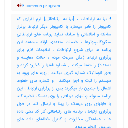
common program
برنامه ارتباطات ، [برنامه ارتباطاتی] نرم افزاری که
کامپیوتر را قادر میسازد با کامپیوتر دیگر ارتباط برقرار
ساخته و اطلاعاتی را مبادله نماید برنامه های ارتباطاتی
میکروکامپیوترها ، خدمات متعددی ارائه میدهند این
برنامه ها برای شروع ارتباطات ، تنظیمات لازم برای
برقراری ارتباط (مثل سرعت مودم ، حالت مقایسه و
دستداد) را حفظ میکنند‎ ; شماره تلفنها را ذخیره کرده و
بطور اتوماتیک شماره گیری میکنند‎ ; رویه های ورود به
سیستم را ثبت و اجرا میکنند‎ ; و شماره های خطوط
اشغال را چندین بار میگیرند پس از برقراری ارتباط ، این
برنامه میتواند پیامهای دریافتی را روی دیسک ذخیره کند
یا فایلهای روی دیسک را پیدا و ارسال کند در طول
برقراری ارتباط ، برنامه های ارتباطاتی کار کد دهی داده
ها ، هماهنگی مخابرات و کنترل خطاهای داده های
رسیده را انجام میدهد