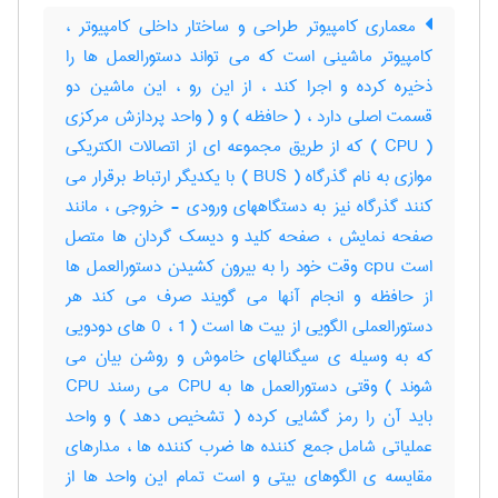
معماری کامپیوتر طراحی و ساختار داخلی کامپیوتر ،
کامپیوتر ماشینی است که می تواند دستورالعمل ها را
ذخیره کرده و اجرا کند ، از این رو ، این ماشین دو
قسمت اصلی دارد ، ( حافظه ) و ( واحد پردازش مرکزی
( CPU ) که از طریق مجموعه ای از اتصالات الکتریکی
موازی به نام گذرگاه ( BUS ) با یکدیگر ارتباط برقرار می
کنند گذرگاه نیز به دستگاههای ورودی - خروجی ، مانند
صفحه نمایش ، صفحه کلید و دیسک گردان ها متصل
است cpu وقت خود را به بیرون کشیدن دستورالعمل ها
از حافظه و انجام آنها می گویند صرف می کند هر
دستورالعملی الگویی از بیت ها است ( 1 ، 0 های دودویی
که به وسیله ی سیگنالهای خاموش و روشن بیان می
شوند ) وقتی دستورالعمل ها به CPU می رسند CPU
باید آن را رمز گشایی کرده ( تشخیص دهد ) و واحد
عملیاتی شامل جمع کننده ها ضرب کننده ها ، مدارهای
مقایسه ی الگوهای بیتی و است تمام این واحد ها از