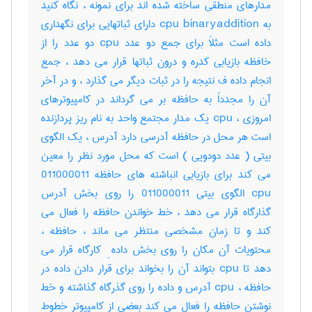
مدارهای منطقی ساخته شده اند برای نمونه ، نگاه کنید
به cpu binaryaddition دارای ثباتهایی برای نگهداری
داده است مثلاً برای جمع دو عدد cpu دو عدد را از
خافظه بازیابی کدره و درون ثباتها قرار می دهد ، جمع
انجام داده ف نتیجه را در ثبات دیگر می گذارد ، و در آخر
آن را مجدداً به حافظه بر می گرداند در کامپیوترهای
امروزی ، cpu یک مدار مجتمع واحد به نام ریز پردازنده
است هر محل در حافظه آدرسی دارد آدرس ، یک الگوی
بیتی ( عدد دودویی ) است که محل مورد نظر را معین
می کند برای بازیابی انباشته های حافظه 011000011
cpu الگوی بیتی 011000011 را روی بخش آدرس
گذارگاه قرار می دهد ، خط خواندن حافظه را فعال می
کند و تا زمان مشخصی منتظر می ماند ، حافظه ،
محتویات آن مکان را روی بخش داده ِ کارگاه قرار می
دهد تا cpu بتواند آن را بخواند برای قرار دادن داده در
حافظه ، cpu آدرس و داده را روی گذرگاه گذاشته و خط
نوشتن حافظه را فعال می کند بعضی از کامپیوتر خطوط