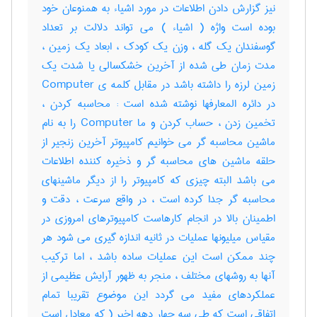
نیز گزارش دادن اطلاعات در مورد اشیاء به همنوعان خود
بوده است واژه ( اشیاء ) می تواند دلالت بر تعداد
گوسفندان یک گله ، وزن یک کودک ، ابعاد یک زمین ،
مدت زمان طی شده از آخرین خشکسالی یا شدت یک
زمین لرزه را داشته باشد در مقابل کلمه ی Computer
در دائره المعارفها نوشته شده است : محاسبه کردن ،
تخمین زدن ، حساب کردن و ما Computer را به نام
ماشین محاسبه گر می خوانیم کامپیوتر آخرین زنجیر از
حلقه ماشین های محاسبه گر و ذخیره کننده اطلاعات
می باشد البته چیزی که کامپیوتر را از دیگر ماشینهای
محاسبه گر جدا کرده است ، در واقع سرعت ، دقت و
اطمینان بالا در انجام کارهاست کامپیوترهای امروزی در
مقیاس میلیونها عملیات در ثانیه اندازه گیری می شود هر
چند ممکن است این عملیات ساده باشد ، اما ترکیب
آنها به روشهای مختلف ، منجر به ظهور آرایش عظیمی از
عملکردهای مفید می گردد این موضوع تقریبا تمام
اتفاقی است که طی سه چهار دهه اخیر ( که معادل است