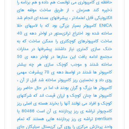
حافظه ی کامپیوتری می توانست هم داده و هم برنامه را
ذخیره کند همزمان ، از طریق ساخت مولفه های
الکترونیکی قابل اعتمادتر ، پیشرفتهای عمده ای انجام شد
ENICA کامپیوتر بسیار بزرگی بود که با لامپهای خلا
ساخته شده بود اختراع ترانزیستور در اواخر دهه ی 40
ساخت کامپیوترهای کوچکتری را ممکن ساخت که به
خنک سازی کمتری نیاز داشتند پیشرفتها در مدارات
مجتمع ادامه یافت این مدارها در اواخر دهه ی 50
ساخته شدند و موجب کوچک سازی هر چه بیشتر
کامپیوتر ها شدند در اواسط دهه ی 70 پیشرفت مهمی
روی داد و نخستین ریز کامپیوتر ساخته شد قبل از آن ،
کامپیوتر ها بزرگ و گران بودند ف اما در حال حاضر ریز
کامپیوتر ها چنان کوچک و ارزان قیمت اند که شرکتهای
کوچک و افراد می توانند آنها را بخرند هسته ی اصلی ریز
کامچیوتر تراشه ی ریز پردازنده ی آن است 80486 یا
pentium تراشه ی ریز پردازنده هایی هستند که تمام
واحد پردازش مرکزی را روی کی کریستال سیلیکان جای