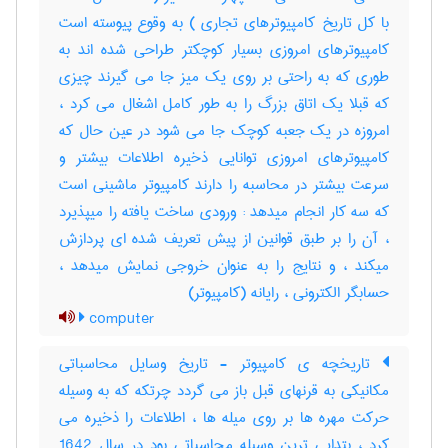
با کل تاریخ کامپیوترهای تجاری ) به وقوع پیوسته است
کامپیوترهای امروزی بسیار کوچکتر طراحی شده اند به
طوری که به راحتی بر روی یک میز جا می گیرند چیزی
که قبلا یک اتاق بزرگ را به طور کامل اشغال می کرد ،
امروزه در یک جعبه کوچک جا می شود در عین حال که
کامپیوترهای امروزی توانایی ذخیره اطلاعات بیشتر و
سرعت بیشتر در محاسبه را دارند کامپیوتر ماشینی است
که سه کار انجام میدهد : ورودی ساخت یافته را میپذیرد
، آن را بر طبق قوانین از پیش تعریف شده ای پردازش
میکند ، و نتایج را به عنوان خروجی نمایش میدهد ،
حسابگر الکترونی ، رایانه (کامپیوتر)
computer
تاریخچه ی کامپیوتر - تاریخ وسایل محاسباتی
مکانیکی به قرنهای قبل باز می گردد چرتکه که به وسیله
حرکت مهره ها بر روی میله ها ، اطلاعات را ذخیره می
کرد ، بتدایی ترین وسیله محاسباتی بود در سال 1642