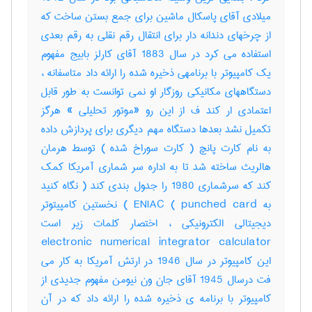
میلادی آقای پاسکال ماشین برای جمع بستن ساخت که
از چرخهای دندانه دار برای انتقال رقم نقلی به رقم بعدی
استفاده می کرد در سال 1883 آقای کارلز بابیج مفهوم
یک کامپیوتر با برنامهی ذخیره شده را ارائه داد متاسفانه ،
دستگاههای مکانیکی روزگار او نمی توانست به طور قابل
اعتمادی ار کند ف از این رو «موتور تحلیلی » هرگز
تکمیل نشد بعدها دستگاه مهم دیگری برای پردازش داده
به نام کارت پانچ ( کارت سوراخ شده ) توسط هرمان
هالریث ساخته شد تا به اداره سر شماری آمریکا کمک
کند که سرشماری 1980 را جدول بندی کند ( نگاه کنید
به punched card ) ENIAC ) نخستین کامپیتوتر
دیجیتالی الکترونیکی ، اختصار کلمات زیر است
electronic numerical integrator calculator
این کامپیوتر در سال 1946 در ارتش آمریکا به کار می
فت درسال 1945 آقای جان ون نیومن مفهوم جدیدی از
کامپیوتر با برنامه ی ذخیره شده را ارائه داد که در آن