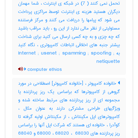
تحمل نمی کنند ( 7) در شبکه ی اینترنت ، شما مهمان
دیگران هستید هزینه ی اینترنت توسط مراکزی پرداخت
می شود که پیامها را دریافت می کنند و مرکز فرستنده
مسئولیتی از نظر مالی ندارد از این رو ، باید مراقب باشید
که چه چزی و به چه کسی ارسال می کنید برای شناخت
بیشتر جنبه های اخلاقی اتباطات کامپیوتری ، نگاه کنید
به Internet ; usenet ; spamming ; spoofing ;
netiquette
computer ethios
خانواده کامپیوتر ، [خانواده کامپیوتر] اصطلاحی در مورد
گروهی از کامپیوترها که براساس یک ریز پردازنده یا
مجموعه ای از ریز پردازنده های مرتبط ساخته شده و
ویژگیهای طراحی مشترکی دارند به عنوان مثال ،
کامپیوترهای اپل مکینتاش ، از مکینتاش اولیه گرفته تا
کوآدرا ، خانواده ای هستند که شرکت اپل آنها را براساس
ریز پردازنده های ‎68000 ، ‎68020 ، ‎ 68030 و ‎68040