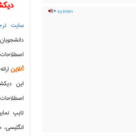
دیکش
system
سایت ترج
دانشجویان
اصطلاحات 
آنلاین
ارائه
این دیکش
اصطلاحات ک
تایپ نمای
انگلیسی، م