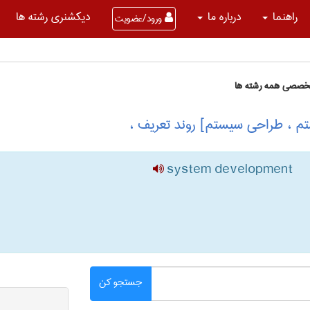
راهنما
درباره ما
دیکشنری رشته ها
ورود/عضویت
تخصصی همه رشته ها
م ، طراحی سیستم] روند تعریف ،
system development
جستجو کن