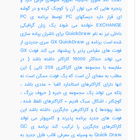
کمک کند منوی Apple امروزه منوهای فرعی دارد و
پنجره هایی که می توان آن را کوچک کرده و در گوشه
ای قرار دارد دیسکهای PC توسط برنامه ی PC
EXCHANGE خوانده می شوند یک زبان گرافیکی
داخلی نیز به نام QuickDraw برای ناشران پیاده سازی
شده است برنامه ی GX QuickDraw سری جدیدی از
فونت های مقیاس پذیر را پیشنهاد می کند فونت GX
می تواند حداکثر 16000 کاراکتر داشته باشد ( در
مقایسه با مجموعه های کاراکتری 256 تایی ) این
مطلب به معنای آن است که یک فونت ممکن است نه
تنها دارای کاراکترهای استاندارد الفبا - عددی باشد ،
بلکه می تواند یک مجموعه ی خبره ( حروف بزرگ ،
کوچکتر ، اشکال سبک قدیم - کاراکترهای تلفظ شده ،
خط پیوندها ) و کاراکترهی جایگزین داشته باشد این
فونت های جدید برنامه پذیرند و کامپیوتر می تواند
کاراکترهای جایگزین را ترکیب کند برنامه ی GC
Quick Draw به وسیله ی معرفی قالب فایل جدید به