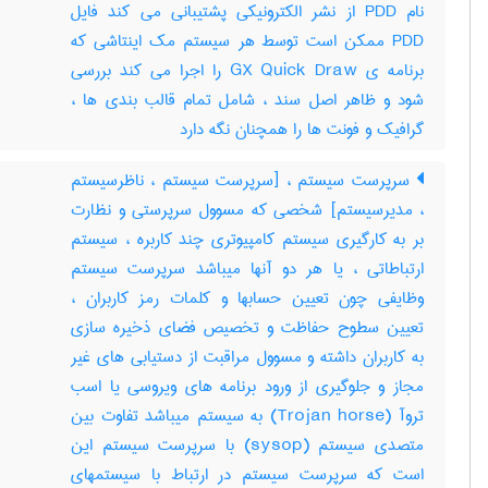
نام PDD از نشر الکترونیکی پشتیبانی می کند فایل
PDD ممکن است توسط هر سیستم مک اینتاشی که
برنامه ی GX Quick Draw را اجرا می کند بررسی
شود و ظاهر اصل سند ، شامل تمام قالب بندی ها ،
گرافیک و فونت ها را همچنان نگه دارد
سرپرست سیستم ، [سرپرست سیستم ، ناظرسیستم
، مدیرسیستم] شخصی که مسوول سرپرستی و نظارت
بر به کارگیری سیستم کامپیوتری چند کاربره ، سیستم
ارتباطاتی ، یا هر دو آنها میباشد سرپرست سیستم
وظایفی چون تعیین حسابها و کلمات رمز کاربران ،
تعیین سطوح حفاظت و تخصیص فضای ذخیره سازی
به کاربران داشته و مسوول مراقبت از دستیابی های غیر
مجاز و جلوگیری از ورود برنامه های ویروسی یا اسب
تروآ (‎Trojan horse) به سیستم میباشد تفاوت بین
متصدی سیستم (‎sysop) با سرپرست سیستم این
است که سرپرست سیستم در ارتباط با سیستمهای