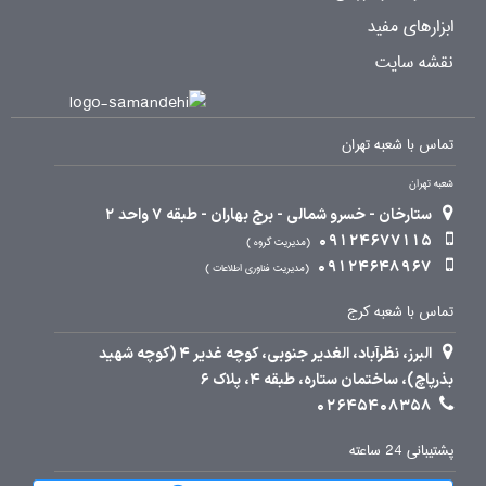
ابزارهای مفید
نقشه سایت
تماس با شعبه تهران
شعبه تهران
ستارخان - خسرو شمالی - برج بهاران - طبقه 7 واحد 2
09124677115
مدیریت گروه
09124648967
مدیریت فناوری اطلاعات
تماس با شعبه کرج
البرز، نظرآباد، الغدیر جنوبی، کوچه غدیر 4 (کوچه شهید
بذرپاچ)، ساختمان ستاره، طبقه 4، پلاک 6
02645408358
پشتیبانی 24 ساعته