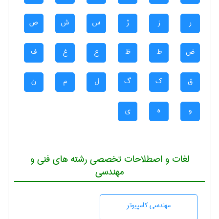
ر
ز
ژ
س
ش
ص
ض
ط
ظ
ع
غ
ف
ق
ک
گ
ل
م
ن
و
ه
ی
لغات و اصطلاحات تخصصی رشته های فنی و
مهندسی
مهندسی كامپيوتر