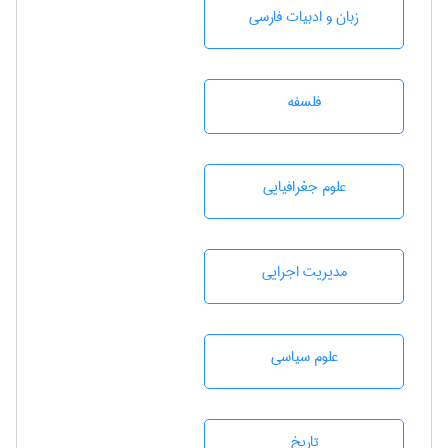
زبان و ادبيات فارسی
فلسفه
علوم جغرافيايی
مديريت اجرايی
علوم سياسی
تاريخ