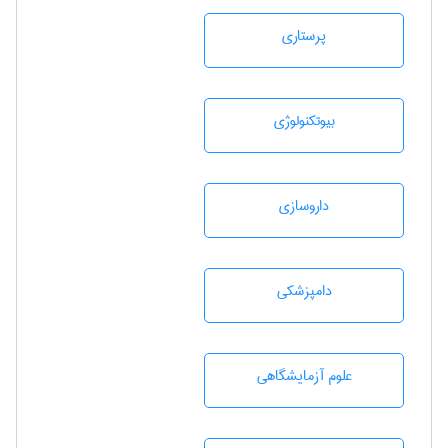
پرستاری
بيوتكنولوژی
داروسازی
دامپزشكی
علوم آزمايشگاهی