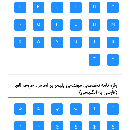
L
K
J
I
H
G
R
Q
P
O
N
M
X
W
V
U
T
S
Z
Y
واژه نامه تخصصی
مهندسی پليمر
بر اساس حروف الفبا
(فارسی به انگلیسی)
آ
ا
ب
پ
ت
ث
ج
چ
ح
خ
د
ذ