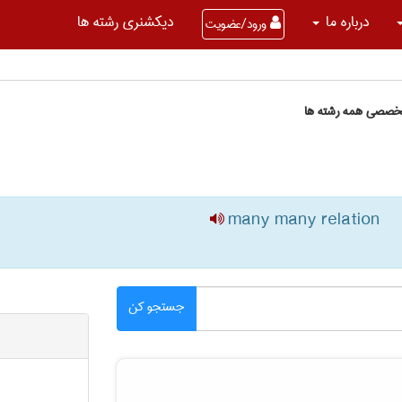
درباره ما
دیکشنری رشته ها
ورود/عضویت
تخصصی همه رشته ها
many many relation
جستجو کن