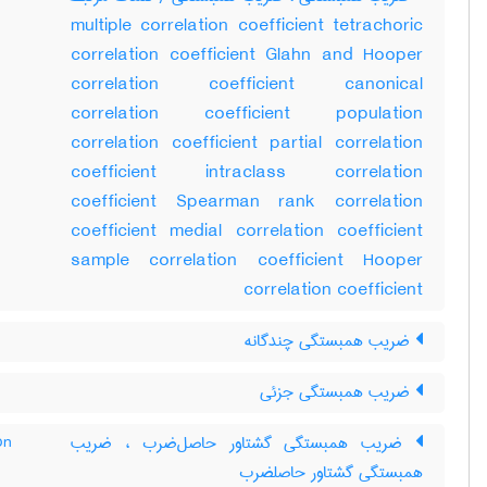
multiple correlation coefficient tetrachoric
correlation coefficient Glahn and Hooper
correlation coefficient canonical
correlation coefficient population
correlation coefficient partial correlation
coefficient intraclass correlation
coefficient Spearman rank correlation
coefficient medial correlation coefficient
sample correlation coefficient Hooper
correlation coefficient
ضریب همبستگی چندگانه
ضریب همبستگی جزئی
ضریب همبستگی گشتاور حاصل‌ضرب ، ضریب
on
همبستگی گشتاور حاصلضرب