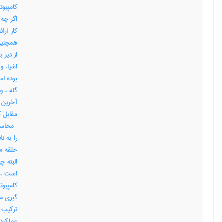
کامپیوت
اگر چه 
کار ارا
همچنین 
از دیر 
اشیاء و
بوده اس
گله ، 
آخرین 
را به ن
حلقه م
البته چ
است ، د
کامپیوت
گیری م
ترکیب آ
عملکرد