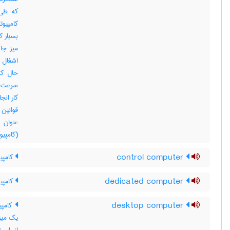
که طی 
کامپیوت
بسیار ک
میز جا 
اشغال 
حال که
سرعت ب
کار انج
قوانین
عنوان 
(کامپیوت
control computer
کامپیو
dedicated computer
کامپی
desktop computer
کامپی
یک میز