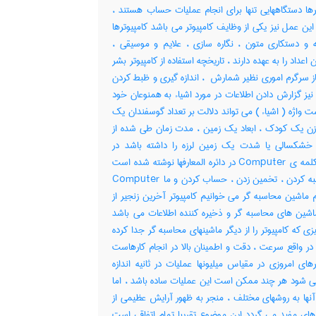
رها دستگاههایی تنها برای انجام عملیات حساب هستند ،
این عمل نیز یکی از وظایف کامپیوتر می باشد کامپیوترها
ئه و دستکاری متون ، نگاره سازی ، علایم و موسیقی ،
اعداد را به عهده دارند ، تاریخچه استفاده از کامپیوتر بشر
باز سرگرم اموری نظیر شمارش ‌ ، اندازه گیری و ظبط کردن
 نیز گزارش دادن اطلاعات در مورد اشیاء به همنوعان خود
ت واژه ( اشیاء ) می تواند دلالت بر تعداد گوسفندان یک
وزن یک کودک ، ابعاد یک زمین ، مدت زمان طی شده از
خشکسالی یا شدت یک زمین لرزه را داشته باشد در
مقابل کلمه ی Computer در دائره المعارفها نوشته شده است
: محاسبه کردن ، تخمین زدن ، حساب کردن و ما Computer
ام ماشین محاسبه گر می خوانیم کامپیوتر آخرین زنجیر از
اشین های محاسبه گر و ذخیره کننده اطلاعات می باشد
یزی که کامپیوتر را از دیگر ماشینهای محاسبه گر جدا کرده
ر واقع سرعت ، دقت و اطمینان بالا در انجام کارهاست
رهای امروزی در مقیاس میلیونها عملیات در ثانیه اندازه
ی شود هر چند ممکن است این عملیات ساده باشد ، اما
نها به روشهای مختلف ، منجر به ظهور آرایش عظیمی از
های مفید می گردد این موضوع تقریبا تمام اتفاقی است