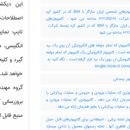
این دیکش
کامپیوترهای شخصی ارزان سازگار با IBM که در کشور کره
اصطلاحات ک
توسط شرکت HYUNDAI ساخته می شود ، کامپیوترهای
تایپ نمای
ه می شود
انگلیسی، م
مپیوتر که تمام مولفه های الکترونیکی آن روی یک برد
فته است ، کامپیوتر الکترونیکی یک کامپیوتر که تمام مولفه
گیرد و کلی
single-board com
خواهد شد.
تر چمدانی
گروه مهند
وتری که عملیات ورودی و خروجی و عملیات پردازشی را
مزمان ارائه می دهد ، کامپیوتری که عملیات ورودی و
بروزرسانی 
 عملیات پردازشی را بطور همزمان ارائه می دهد
منبع قابل 
وتر تخته برشی ، اصطلاحی برای کامپیوترهای قابل حمل
 ظاهری آنها ، تخته رسمهای معمول را تداعی میسازد