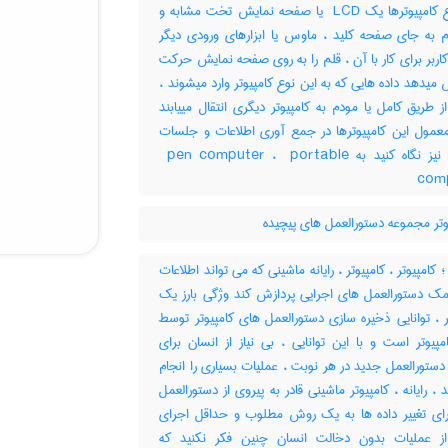
این نوع کامپیوترها یک ‎ LCD یا صفحه نمایش تخت مشابه و
 به جای صفحه کلید ، ماوس یا ابزارهای ورودی دیگر
ند‎ ; کاربر برای کار با آن ، قلم را به روی صفحه نمایش حرکت
میدهد داده هایی که به این نوع کامپیوتر وارد میشوند ،
ز طریق کامل یا مودم به کامپیوتر دیگری انتقال مییابند
 معمول این کامپیوترها در جمع آوری اطلاعات و جلسات
میباشد نیز نگاه کنید به ‎ pen computer ، ‎ portable
com
تر مجموعه دستورالعمل های پیچیده
 ؛ کامپیوتر ، کامپیوتر ، رایانه ماشینی که می تواند اطلاعات
کمک دستورالعمل های اجرایی پردازش کند وژگی بارز یک
ر ، توانایی ذخیره سازی دستورالعمل های کامپیوتر توسط
پیوتر است و با این توانایی ، بی نیاز از انسان برای
ستورالعمل جدید در هر نوبت ، عملیات بسیاری را انجام
، رایانه ، کامپیوتر ماشینی قادر به پیروی از دستورالعمل
رای تغییر داده ها به یک روش مطلوب و حداقل اجرای
ز عملیات بدون دخالت انسان چنین فکر نکنید که