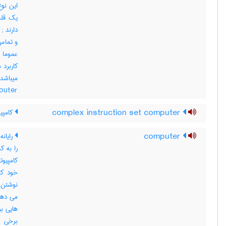
یک قلم
دار
و تماس 
عموما ا
کاربرد
puter
complex instruction set computer
کامپیو
computer
رایانه
را به 
کامپیوت
خود کام
نوشتن د
می دهد 
هایی ب
برخی ا