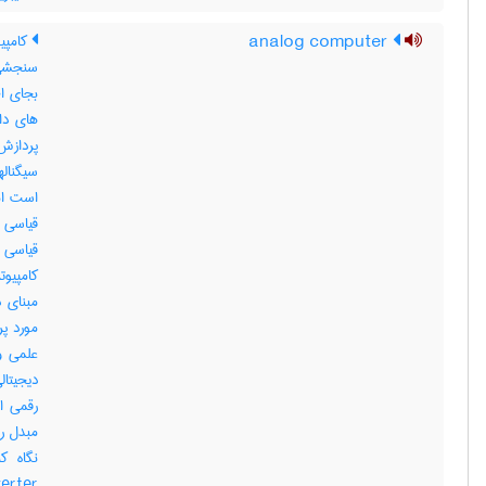
analog computer
کامپیو
سنجشی 
بجای اط
های دائ
پردازش 
سیگناله
است ام
قیاسی 
قیاسی ،
کامپیوت
مبنای د
مورد پر
علمی و 
دیجیتا
رقمی ا
مبدل رق
verter