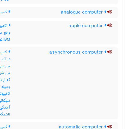
analogue computer
کامپیو
apple computer
کامپیو
واقع در
IBM تولید می کند
asynchronous computer
کامپیو
در آن 
می شود 
می شود 
که از ت
وسیله 
سیگنالی
آمادگی
ناهمگام
automatic computer
کامپیو