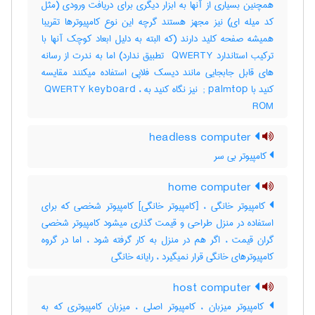
همچنین بسیاری از آنها به ابزار دیگری برای دریافت ورودی (مثل
کد میله ای) نیز مجهز هستند گرچه این نوع کامپیوترها تقریبا
همیشه صفحه کلید دارند (که البته به دلیل ابعاد کوچک آنها با
ترکیب استاندارد ‎ QWERTY تطبیق ندارد) اما به ندرت از رسانه
های قابل جابجایی مانند دیسک فلاپی استفاده میکنند مقایسه
کنید با ‎ ; palmtop نیز نگاه کنید به ‎ QWERTY keyboard ،
‎ ROM
headless computer
کامپیوتر بی سر
home computer
کامپیوتر خانگی ، [کامپیوتر خانگی] کامپیوتر شخصی که برای
استفاده در منزل طراحی و قیمت گذاری میشود کامپیوتر شخصی
گران قیمت ، اگر هم در منزل به کار گرفته شود ، اما در گروه
کامپیوترهای خانگی قرار نمیگیرد ، رایانه خانگی
host computer
کامپیوتر میزبان ، کامپیوتر اصلی ، میزبان کامپیوتری که به