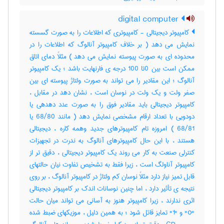
digital computer
کامپیوتر دیجیتالی - کامپیوتری که اطلاعات را به صورت گسسته
نمایش می دهد ( بر خلاف کامپیوتر آنالوگ که اطلاعات را در
محدوده ای به صورت پیوسته نمایش می دهد ) مثلاً دمای اتاق
ممکن است بین 0تا 100 درجه ی فارنهایت باشد ؛ یک کامپیوتر
آنالوگ ؛ این مقادیر را می تواند به صورت ولتاژ پیوسته ای بین
صفر ولت و یک ولت در نوسان است ، نشان دهد در مقابل ،
کامپیوتر دیجیتالی باید مقادیر فوق را به صورت عدد دهدهی یا
دودویی با تعداد ارقام مشخصی نمایش دهد ( مانند 68/80 یا
68/81 ) امروزه تام کامپیوترهای جدید وهمه کاره ، دیجیتالی
هستند ، با این حال کامپیوترهای آنالوگ به ندرت در تجهیزات
کنترلی صنعت به کار می روند یک کامپیوتر دیجیتالی ، دقیق تر از
کامپیوتر آناولگ است ، زیرا فقط به تشخیص تفاوت نیان حالتهای
قابل تمیز نیاز دارد مثلاً نوسان کم ولتاژ در کامپیوتر آنالوگ ، بر روی
نتیجه ی تأثیر دارد ، اما چنین نوسانات اندک بر کامپیوتر دیجیتالی
اثری ندارند ، زیرا کامپیوتر هنوز به آسانی می تواند میان حالت
"o" و "1" تمایز قائل شود ؛ به همین دلیل ، موزیکهای ضبط شده