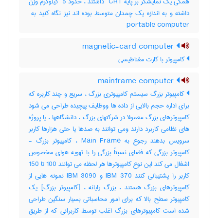
همگی یک نمایشگر بر پایه ‎ CRT داشتند ، حدود ‎ 5 کیلوگرم وزن
portable computer
magnetic-card computer
کامپیوتر با کارت مغناطیسی
mainframe computer
کامپیوتر بزرگ سیستم کامپیوتری بزرگ ، سریع و چند کاربره که
برای اداره حجم بالایی از داده ها ووظایف پیچیده طراحی می شود
کامپیوترهای بزرگ معمولا در شرکتهای بزرگ ، دانشگاهها ، یا پروژه
های نظامی کاربرد دارند ومی توانند به صدها یا حتی هزارها کاربر
سرویس بدهند رجوع به Main Frame ، کامپیوتر بزرگ -
کامپیوتر بزرگی که فضای نسبتاً بزرگی را با تهویه هوای مخصوص
اشغال می کند این نوع کامپیوترها هر لحظه می توانند 100 تا 150
کاربر را پشتیبانی کنند IBM 370 و IBM 3090 نمونه هایی از
کامپیوترهای بزرگ هستند ، بزرگ رایانه ، [کامپیوتر بزرگ] یک
کامپیوتر سطح بالا که برای امور محاسباتی بسیار سنگین طراحی
شده است کامپیوترهای بزرگ اغلب توسط کاربرانی که از طریق