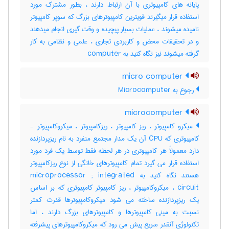
پایانه های کامپیوتری با آن ارتباط دارند ، بطور مشترک مورد
استفاده قرار میگیرند قویترین کامپیوترهای بزرگ که سوپر کامپیوتر
نامیده میشوند ، عملیات بسیار پیچیده و وقت گیری انجام میدهند
و در تحقیقات محض و کاربردی تجاری ، علمی و نظامی به کار
گرفته میشوند نیز نگاه کنید به ‎ computer
micro computer
رجوع به Microcomputer
microcomputer
میکرو کامپیوتر ، ریز کامپیوتر ، ریزکامپیوتر ، میکروکامپیوتر -
کامپیوتری که CPU آن یک مدار مجتمع منفرد به نام ریزپردازنده
دارد معمولاً هر کامپیوتری در هر لحظه فقط توسط یک فرد مورد
استفاده قرار می گیرد تمام کامپیوترهای خانگی از نوع ریزکامپیوتر
هستند نگاه کنید به microprocessor ; integrated
circuit ، میکروکامپیوتر ، ریز کامپیوتر کامپیوتری که بر اساس
یک ریزپردازنده ساخته می شود میکروکامپیوترها قدرت کمتر
نسبت به مینی کامپیوترها و کامپیوترهای بزرگ دارند ، اما
تکنولوژی آنقدر سریع پیش می رود که میکروکامپیوترهای پیشرفته