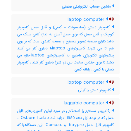
ماشین حساب الکترونیکی صنعتی
laptop computer
کامپیوتر دستی (سامسونت - کیفی) و قابل حمل کامپیوتر
کوچک و قابل حمل که برای حمل آسان به اندازه کافی سبک می
باشد دارای صفحه تصویر مسطح و صفحه کلیدی است که بر روی
هم تا می شوند کامپیوترهای laptopبا باطری کار می کنند
پیشرفتهای تکنولوژی باطری به کامپیوترهای laptopاجازه می
دهند تا برای چندین ساعت بین دو شارژ باطری کار کنند ، کامپیوتر
دستی یا کیفی ، رایانه کیفی
loptop computer
کامپیوتر دستی یا کیفی
luggable computer
[کامپیوتر مسافرتی] اصطلاحی در مورد اولین کامپیوترهای قابل
حمل که در نیمه اول دهه ‎ 1980 تولید شدند مانند ‎ Osborn I ،
کامپیوتر قابل حمل ‎ Kaypro و ‎ Compaq این دستگاهها که