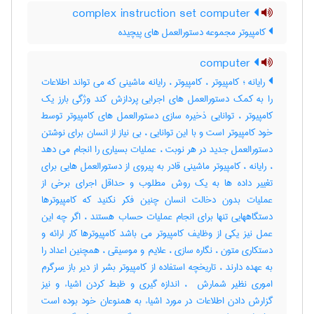
complex instruction set computer
کامپیوتر مجموعه دستورالعمل های پیچیده
computer
رایانه ؛ کامپیوتر ، کامپیوتر ، رایانه ماشینی که می تواند اطلاعات
را به کمک دستورالعمل های اجرایی پردازش کند وژگی بارز یک
کامپیوتر ، توانایی ذخیره سازی دستورالعمل های کامپیوتر توسط
خود کامپیوتر است و با این توانایی ، بی نیاز از انسان برای نوشتن
دستورالعمل جدید در هر نوبت ، عملیات بسیاری را انجام می دهد
، رایانه ، کامپیوتر ماشینی قادر به پیروی از دستورالعمل هایی برای
تغییر داده ها به یک روش مطلوب و حداقل اجرای برخی از
عملیات بدون دخالت انسان چنین فکر نکنید که کامپیوترها
دستگاههایی تنها برای انجام عملیات حساب هستند ، اگر چه این
عمل نیز یکی از وظایف کامپیوتر می باشد کامپیوترها کار ارائه و
دستکاری متون ، نگاره سازی ، علایم و موسیقی ، همچنین اعداد را
به عهده دارند ، تاریخچه استفاده از کامپیوتر بشر از دیر باز سرگرم
اموری نظیر شمارش ‌ ، اندازه گیری و ظبط کردن اشیاء و نیز
گزارش دادن اطلاعات در مورد اشیاء به همنوعان خود بوده است