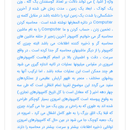
واژه ( اشیاء ) می تواند دلالت بر تعداد گوسفندان یک گله ، وزن
یک کودک ، ابعاد یک زمین ، مدت زمان طی شده از آخرین
خشکسالی یا شدت یک زمین لرزه را داشته باشد در مقابل کلمه ی
Computer در دائره المعارفها نوشته شده است : محاسبه کردن
، تخمین زدن ، حساب کردن و ما Computer را به نام ماشین
محاسبه گر می خوانیم کامپیوتر آخرین زنجیر از حلقه ماشین های
محاسبه گر و ذخیره کننده اطلاعات می باشد البته چیزی که
کامپیوتر را از دیگر ماشینهای محاسبه گر جدا کرده است ، در واقع
سرعت ، دقت و اطمینان بالا در انجام کارهاست کامپیوترهای
امروزی در مقیاس میلیونها عملیات در ثانیه اندازه گیری می شود
هر چند ممکن است این عملیات ساده باشد ، اما ترکیب آنها به
روشهای مختلف ، منجر به ظهور آرایش عظیمی از عملکردهای
مفید می گردد این موضوع تقریبا تمام اتفاقی است که طی سه
چهار دهه اخیر ( که معادل است با کل تاریخ کامپیوترهای تجاری )
به وقوع پیوسته است کامپیوترهای امروزی بسیار کوچکتر طراحی
شده اند به طوری که به راحتی بر روی یک میز جا می گیرند چیزی
که قبلا یک اتاق بزرگ را به طور کامل اشغال می کرد ، امروزه در
یک جعبه کوچک جا می شود در عین حال که کامپیوترهای امروزی
توانایی ذخیره اطلاعات بیشتر و سرعت بیشتر در محاسبه را دارند