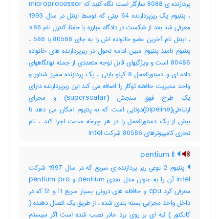
پردازنده ی 8088 سازگار است نگاه کنید که microprocessor
، پنتیوم یک ریزپردازنده 64 بیتی که توسط اینتل در سال 1993
معرفی شد بعد از شکست در دادگاه مبارزه با حفظ کنترل نام x86
، اینتل نام آخرین عضو خانواده اش را به جای 80586 یا 586 ،
پنتیوم نامید پنتیوم مبین ادامه تحول در ریزپردازنده های خانواده
80486 است و ویژگیهای قابل توجه متعددی از جمله نهانگاههای
داده ای و دستورالعمل 8 کیلو بایتی ، یک پردازنده ممیز شناور و
واحد مدیریت حافظه توکار را اضافه می کند این ریزپردازنده دارای
یک طرح فوق سنجش (superscalar) و مجرای
ارتباطی(pipeline)دوتایی است که به پنتیوم امکان می دهد تا
بیش از یک دستورالعمل را در هر چرخه ساعت اجرا کند ، نام
تجاری کامپیوترهای 80586 شرکت ‎Intel
pentium ll
پنتیوم 2 نوعی ریز پردازنده ی سریع که در سال 1997 شرکت
intel آن را به عنوان مدل بعدی pentium و pentium pro
معرفی کرد cpu و حافظه های درونی بسیار سریع l1 و l2 که در
داخل واحد مجزایی بسته بندی شده ، از طریق یک اتصال دهنده (
کانکتور ) لبه ای بر روی برد مادر نصب شده است اگر سیستم