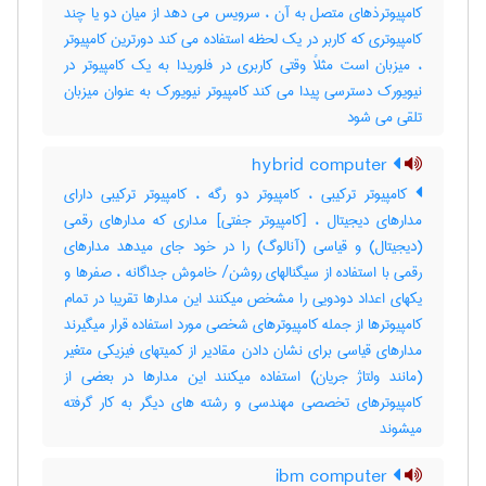
کامپیوترذهای متصل به آن ، سرویس می دهد از میان دو یا چند
کامپیوتری که کاربر در یک لحظه استفاده می کند دورترین کامپیوتر
، میزبان است مثلاً وقتی کاربری در فلوریدا به یک کامپیوتر در
نیویورک دسترسی پیدا می کند کامپیوتر نیویورک به عنوان میزبان
تلقی می شود
hybrid computer
کامپیوتر ترکیبی ، کامپیوتر دو رگه ، کامپیوتر ترکیبی دارای
مدارهای دیجیتال ، [کامپیوتر جفتی] مداری که مدارهای رقمی
(دیجیتال) و قیاسی (آنالوگ) را در خود جای میدهد مدارهای
رقمی با استفاده از سیگنالهای روشن‎/ خاموش جداگانه ، صفرها و
یکهای اعداد دودویی را مشخص میکنند این مدارها تقریبا در تمام
کامپیوترها از جمله کامپیوترهای شخصی مورد استفاده قرار میگیرند
مدارهای قیاسی برای نشان دادن مقادیر از کمیتهای فیزیکی متغیر
(مانند ولتاژ جریان) استفاده میکنند این مدارها در بعضی از
کامپیوترهای تخصصی مهندسی و رشته های دیگر به کار گرفته
میشوند
ibm computer