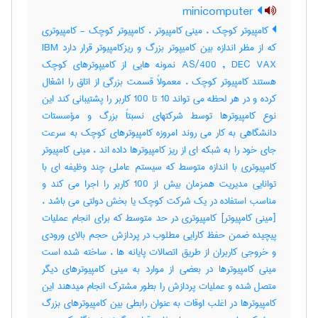
minicomputer
کامپیوتر کوچک ، مینی کامپیوتر ، کامپیوتر کوچک - کامپیوتری
که از مظر اندازه بین کامیپوتر بزرگ و ریزکامپیوتر قرار دارد IBM
AS/400 , DEC VAX نمونه هایی از کامیپوترهای کوچک
هستند کامپیوتر کوچک ، معمولاً قسمت بزرگی از اتاق را اشغال
کرده و در هر لحظه می تواند 10 تا 100 کاربر را پشتیبانی کند این
نوع کامپیوترها توسط شرکتهای نسبتاً بزرگ و مؤسستات
دانشگاهی به کار می روند امروزه کامپیوترهای کوچک به سرعت
جای خود را به شبکه ای از ریز کامپیوترها داده اند ، مینی کامپیوتر
کامپیوتری با اندازه متوسط که سیستم عاملی چند وظیفه ای با
توانایی مدیریت همزمان بیش از 100 کاربر را اجرا می کند و
مناسب استفاده در یک شرکت کوچک یا بخش دولتی می باشد ،
[مینی کامپیوتر] کامپیوتری در حد متوسط که برای انجام عملیات
پیچیده ضمن حفظ کارایی مطلوب در پردازش حجم بالای ورودی
و خروجی کاربران از طریق اتصالات پایانه ها ، ساخته شده است
مینی کامپیوترها در بعضی از موارد به مینی کامپیوترهای دیگر
متصل شده و عملیات پردازش را بطور مشترک انجام میدهند این
کامپیوترها در اغلب اوقات به عنوان رابطی بین کامپیوترهای بزرگ