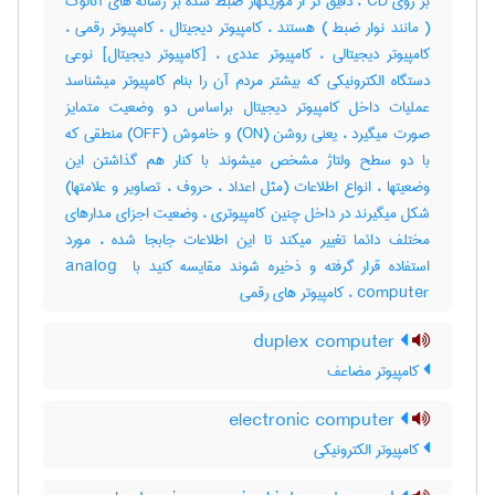
بر روی CD ، دقیق تر از موزیکهار ضبط شده بر رسانه های آنالوگ
( مانند نوار ضبط ) هستند ، کامپیوتر دیجیتال ، کامپیوتر رقمی ،
کامپیوتر دیجیتالی ، کامپیوتر عددی ، [کامپیوتر دیجیتال] نوعی
دستگاه الکترونیکی که بیشتر مردم آن را بنام کامپیوتر میشناسد
عملیات داخل کامپیوتر دیجیتال براساس دو وضعیت متمایز
صورت میگیرد ، یعنی روشن (‎ON) و خاموش (‎OFF) منطقی که
با دو سطح ولتاژ مشخص میشوند با کنار هم گذاشتن این
وضعیتها ، انواع اطلاعات (مثل اعداد ، حروف ، تصاویر و علامتها)
شکل میگیرند در داخل چنین کامپیوتری ، وضعیت اجزای مدارهای
مختلف دائما تغییر میکند تا این اطلاعات جابجا شده ، مورد
استفاده قرار گرفته و ذخیره شوند مقایسه کنید با ‎analog ‎
computer ، کامپیوتر های رقمی
duplex computer
کامپیوتر مضاعف
electronic computer
کامپیوتر الکترونیکی