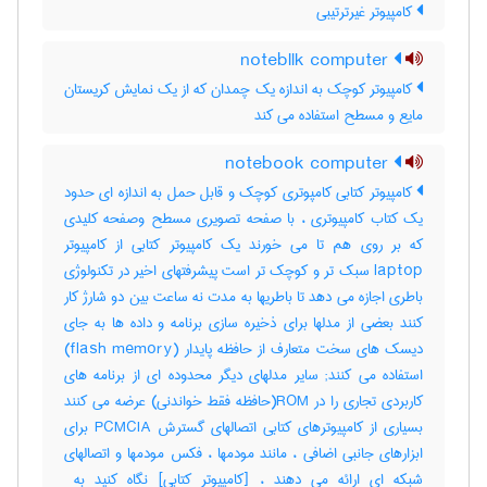
کامپیوتر غیرترتیبی
notebllk computer
کامپیوتر کوچک به اندازه یک چمدان که از یک نمایش کریستان
مایع و مسطح استفاده می کند
notebook computer
کامپیوتر کتابی کامپوتری کوچک و قابل حمل به اندازه ای حدود
یک کتاب کامپیوتری ، با صفحه تصویری مسطح وصفحه کلیدی
که بر روی هم تا می خورند یک کامپیوتر کتابی از کامپیوتر
laptop سبک تر و کوچک تر است پیشرفتهای اخیر در تکنولوژی
باطری اجازه می دهد تا باطریها به مدت نه ساعت بین دو شارژ کار
کنند بعضی از مدلها برای ذخیره سازی برنامه و داده ها به جای
دیسک های سخت متعارف از حافظه پایدار (flash memory)
استفاده می کنند; سایر مدلهای دیگر محدوده ای از برنامه های
کاربردی تجاری را در ROM(حافظه فقط خواندنی) عرضه می کنند
بسیاری از کامپیوترهای کتابی اتصالهای گسترش PCMCIA برای
ابزارهای جانبی اضافی ، مانند مودمها ، فکس مودمها و اتصالهای