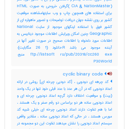
(CIA & NationMaster )گرفتن خروجی به صورت HTML
برای استفاده های همچون چاپ و وب سایتهامشاهده موقعیت
کشور بر روی نقشه جهان دریافت توضیحات و تصویر ماهواره ای از
کشور فوق با استفاده لینکهای موجود از سایت National
Geographic چنین امکان ویرایش اطلاعات موجود دیتابیس به
اطلاعات مورد دلخواه یا اطلاعات صحیح در صورت تغییر آنها در
آینده موجود می باشد R>دانلود (1 26 مگابایت):
ftp://listsoft ru/pub/20318/cc260 exe منبع:
P30World
cyclic binary code
کد چرهه ای دودویی ، [کد دودیی چرخه ای] روشی در ارائه
اعداد دودویی که در آن هر عدد با عدد قبلی خود تنها در یک واحد
(بیت) و موقعیت اختلاف دارد گرچه اعداد دودویی چرخه ای و
اعداد دودویی ساده هر دو براساس دو رقم صفر و یک هستند ،
اما با هم تفاوت دارند اعداد دودویی چرخه ای خیلی شبیه کد
مورس هستند ، در حالی که اعداد دودویی ساده ، مقادیر واقعی
سیستم اعداد دودویی را نشان میدهند تفاوت این دو مجموعه در