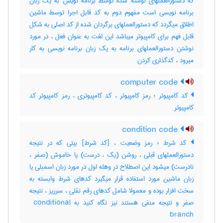
که دستورالعملهای نوشته شده توسط برنامه نویس به یک زبان
برنامه نویسی است مفهوم دوم به کد قابل اجرا توسط ماشین
اطلاق میگردد که دستورالعملهای برگردان شده از کد اصلی به شکل
قابل فهم برای کامپیوتر میباشد این لغت به عنوان فعل ، در مورد
نوشتن دستورالعملهای برنامه به یک زبان برنامه نویسی به کار
میرود ، کدگذاری کردن
computer code
کد کامپیوتر ؛ رمز کامپیوتر ، کد کامپیوتری ، رمز کامپیوتر کد
کامپیوتر
condition code
کد شرط ؛ رمز وضعیت ، [کد شرط] بیتی که در نتیجه
دستورالعملهای قبلی ، روشن (یک ، درست) یا خاموش (صفر ،
نادرست) میشود این اصطلاح در وهله اول در مورد زبان اسمبلی یا
زبان ماشین مورد استفاده قرار میگیرد کدهای شرط وابسته به
سخت افزار بوده و معمولا شامل کدهای رقم نقلی ، سرریز ، نتیجه
صفر و نتیجه منفی هستند نیز نگاه کنید به ‎ conditional
branch