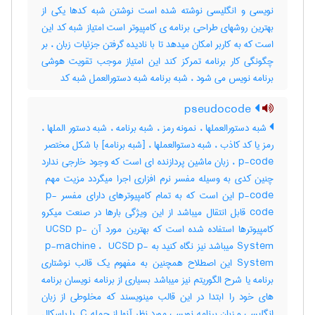
نویسی و انگلیسی نوشته شده است نوشتن شبه کدها یکی از
بهترین روشهای طراحی برنامه ی کامپیوتر است امتیاز شبه کد این
است که به کاربر امکان میدهد تا با نادیده گرفتن جزئیات زبان ، بر
چگونگی کار برنامه تمرکز کند این امتیاز موجب تقویت هوشی
برنامه نویس می شود ، شبه برنامه شبه دستورالعمل شبه کد
pseudocode
شبه دستورالعملها ، نمونه رمز ، شبه برنامه ، شبه دستور الملها ،
p-code ، زبان ماشین پردازنده ای است که وجود خارجی ندارد
p-code این است که به تمام کامپیوترهای دارای مفسر ‎ p-
code قابل انتقال میباشد از این ویژگی بارها در صنعت میکرو
کامپیوترها استفاده شده است که بهترین مورد آن ‎ UCSD p-
System میباشد نیز نگاه کنید به ‎ p-machine ، ‎ UCSD p-
System این اصطلاح همچنین به مفهوم یک قالب نوشتاری
برنامه یا شرح الگوریتم نیز میباشد بسیاری از برنامه نویسان برنامه
های خود را ابتدا در این قالب مینویسند که مخلوطی از زبان
انگلیسی و زبان برنامه نویسی مورد نظر آنها از جمله ‎ C یا پاسکال