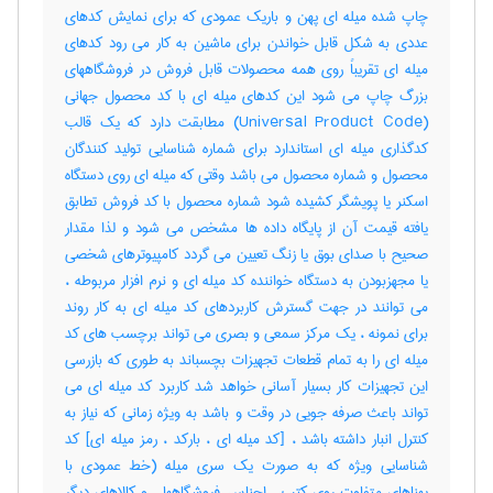
چاپ شده میله ای پهن و باریک عمودی که برای نمایش کدهای
عددی به شکل قابل خواندن برای ماشین به کار می رود کدهای
میله ای تقریباً روی همه محصولات قابل فروش در فروشگاههای
بزرگ چاپ می شود این کدهای میله ای با کد محصول جهانی
(Universal Product Code) مطابقت دارد که یک قالب
کدگذاری میله ای استاندارد برای شماره شناسایی تولید کنندگان
محصول و شماره محصول می باشد وقتی که میله ای روی دستگاه
اسکنر یا پویشگر کشیده شود شماره محصول با کد فروش تطابق
یافته قیمت آن از پایگاه داده ها مشخص می شود و لذا مقدار
صحیح با صدای بوق یا زنگ تعیین می گردد کامپیوترهای شخصی
یا مجهزبودن به دستگاه خواننده کد میله ای و نرم افزار مربوطه ،
می توانند در جهت گسترش کاربردهای کد میله ای به کار روند
برای نمونه ، یک مرکز سمعی و بصری می تواند برچسب های کد
میله ای را به تمام قطعات تجهیزات بچسباند به طوری که بازرسی
این تجهیزات کار بسیار آسانی خواهد شد کاربرد کد میله ای می
تواند باعث صرفه جویی در وقت و باشد به ویژه زمانی که نیاز به
کنترل انبار داشته باشد ، [کد میله ای ، بارکد ، رمز میله ای] کد
شناسایی ویژه که به صورت یک سری میله (خط عمودی با
پهناهای متفاوت روی کتب ، اجناس فروشگاهها ، و کالاهای دیگر