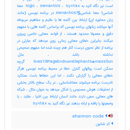
است نیز نگاه کنید به ‎ logic ، ‎ semantics ، ‎ syntax معنا
شناسی‎1 معنا شناسی‎semantics7$ در برنامه نویسی (مانند
زبان محاوره ای) ارتباط بین کلمه ها یا علایم و مفاهیم مربوطه
آنها میباشد زبانهای برنامه نویسی که براساس کلمه هایی با مفهوم
دقیق و معمولا محدود هستند ، از قواعد معنایی خاصی پیروی
میکنند بنابراین خطای معنایی زمانی روی میدهد که عبارتی در
برنامه از نظر نحوی درست کنار هم چیده شده اما مفهوم صحیحی
نداشته باشد ، مثل:
‎linesTillPageEndnumElephants*massSun گرچه
ممکن است روالهای کنترل خطا در محیط برنامه نویسی هرگز
خطای معنایی را گزارش نکنند ، اما این خطاها باعث عملکرد
نادرست برنامه میشوند معناشناسایی ، در یک سطح بالاتر بخشی
از تحقیقات هوش مصنوعی را شکل میدهد به عنوان مثال ، شبکه
های معنایی سعی دارند مانند انسان ارتباط بین اشیا ، عقاید ، یا
وضعیتها را یافته و ارائه بدهند نیز نگاه کنید به ‎ syntax
shannon code
کد شانون