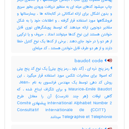
چاپ میشود کدهای میله ای به منظور دریافت ورودی بطور سریع
و بدون اشکال برای ارائه امکاناتی در کتابخانه ها ، بیمارستانها و
فروشگاهها مورد استفاده قرار گرفته ، و اطلاعات خود را به شکل
مقادیر دودویی ارائه میدهند که توسط پویشگرهای نوری قابل
خواندن هستند این نوع کدها میتوانند اعداد ، حروف و یا ترکیبی
از هر دو را در خود جای دهند‎ ; برخی از کدها یک نوع کنترل خطا
دارند و از هر دو طرف قابل خواندن هستند ، کد میله‌ای
baudot code
رمز پنج ذره ای ، [کد باود ، رمز پنج بیتی] یک نوع کد پنج بیتی
که اصولا برای مخابرات تلکس مورد استفاده قرار میگیرد ، این
روش کد دهی توسط یک مهندس فرانسوی به نام ‎ Jean-
Maurice-Emile Baudot و برای تلگراف ابداع شده ، که
گاهی اوقات (هر چند نادرست) آن را معادل طرح
‎International Alphabet Number 2 پیشنهادی ‎Comite
Consultatif Internationale de (‎CCITT) ‎
Telegraphie et Telephonie میدانند