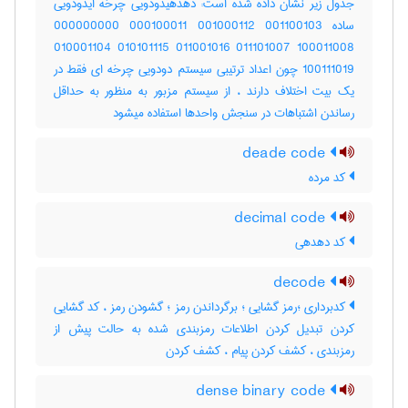
جدول زیر نشان داده شده است: دهدهیدودویی چرخه ایدودویی
ساده ‎000000000 ‎000100011 ‎001000112 ‎001100103
‎010001104 ‎010101115 ‎011001016 ‎011101007 ‎100011008
‎100111019 چون اعداد ترتیبی سیستم دودویی چرخه ای فقط در
یک بیت اختلاف دارند ، از سیستم مزبور به منظور به حداقل
رساندن اشتباهات در سنجش واحدها استفاده میشود
deade code
کد مرده
decimal code
کد دهدهی
decode
کدبرداری ؛رمز گشایی ؛ برگرداندن رمز ؛ گشودن رمز ، کد گشایی
کردن تبدیل کردن اطلاعات رمزبندی شده به حالت پیش از
رمزبندی ، کشف کردن پیام ، کشف کردن
dense binary code