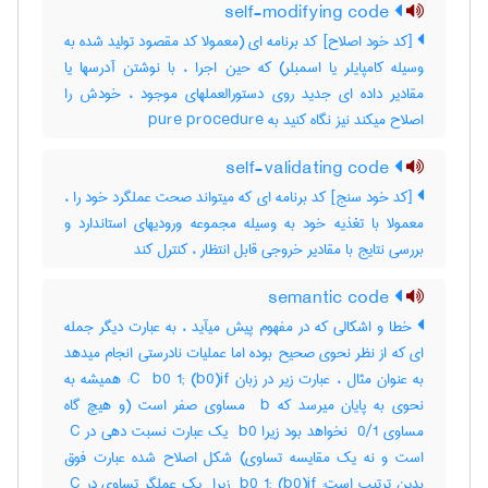
self-modifying code
[کد خود اصلاح] کد برنامه ای (معمولا کد مقصود تولید شده به
وسیله کامپایلر یا اسمبلر) که حین اجرا ، با نوشتن آدرسها یا
مقادیر داده ای جدید روی دستورالعملهای موجود ، خودش را
اصلاح میکند نیز نگاه کنید به ‎ pure procedure
self-validating code
[کد خود سنج] کد برنامه ای که میتواند صحت عملگرد خود را ،
معمولا با تغذیه خود به وسیله مجموعه ورودیهای استاندارد و
بررسی نتایج با مقادیر خروجی قابل انتظار ، کنترل کند
semantic code
خطا و اشکالی که در مفهوم پیش میآید ، به عبارت دیگر جمله
ای که از نظر نحوی صحیح بوده اما عملیات نادرستی انجام میدهد
به عنوان مثال ، عبارت زیر در زبان ‎:C ‎ b0 1; (‎b0)‎if همیشه به
نحوی به پایان میرسد که ‎ b مساوی صفر است (و هیچ گاه
مساوی ‎ 0/1 نخواهد بود زیرا ‎ b0 یک عبارت نسبت دهی در ‎ C
است و نه یک مقایسه تساوی) شکل اصلاح شده عبارت فوق
بدین ترتیب است: ‎ b0 1; (‎b0)‎if زیرا ‎ یک عملگر تساوی در ‎ C