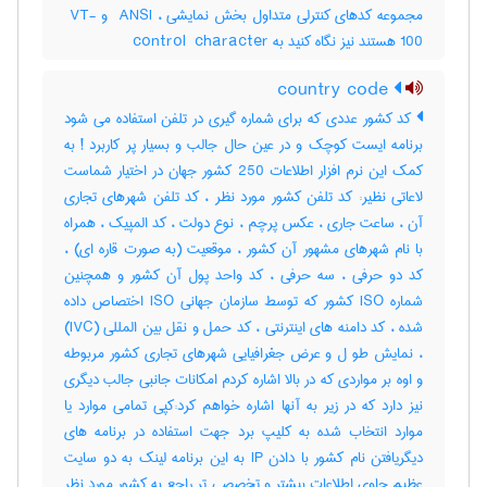
مجموعه کدهای کنترلی متداول بخش نمایشی ، ‎ ANSI و ‎ VT-
100 هستند نیز نگاه کنید به ‎control ‎ character
country code
کد کشور عددی که برای شماره گیری در تلفن استفاده می شود
برنامه ایست کوچک و در عین حال جالب و بسیار پر کاربرد ! به
کمک این نرم افزار اطلاعات 250 کشور جهان در اختیار شماست
لاعاتی نظیر: کد تلفن کشور مورد نظر ، کد تلفن شهرهای تجاری
آن ، ساعت جاری ، عکس پرچم ، نوع دولت ، کد المپیک ، همراه
با نام شهرهای مشهور آن کشور ، موقعیت (به صورت قاره ای) ،
کد دو حرفی ، سه حرفی ، کد واحد پول آن کشور و همچنین
شماره ISO کشور که توسط سازمان جهانی ISO اختصاص داده
شده ، کد دامنه های اینترنتی ، کد حمل و نقل بین المللی (IVC)
، نمایش طو ل و عرض جغرافیایی شهرهای تجاری کشور مربوطه
و اوه بر مواردی که در بالا اشاره کردم امکانات جانبی جالب دیگری
نیز دارد که در زیر به آنها اشاره خواهم کرد:کپی تمامی موارد یا
موارد انتخاب شده به کلیپ برد جهت استفاده در برنامه های
دیگریافتن نام کشور با دادن IP به این برنامه لینک به دو سایت
عظیم حاوی اطلاعات بیشتر و تخصصی تر راجع به کشور مورد نظر