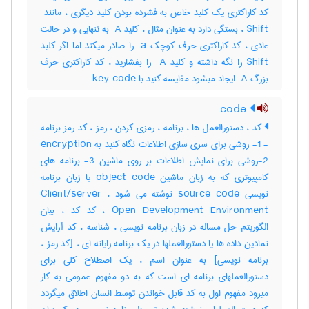
Shift ، بستگی دارد به عنوان مثال ، کلید ‎ A به تنهایی و در حالت
عادی ، کد کاراکتری حرف کوچک ‎ a را صادر میکند اما اگر کلید
‎Shift را نگه داشته و کلید ‎ A را بفشارید ، کد کاراکتری حرف
بزرگ ‎ A ایجاد میشود مقایسه کنید با ‎ key code
code
کد ، دستورالعمل ها ، برنامه ، رمزی کردن ، رمز ، کد رمز برنامه
- 1- روشی برای سری سازی اطلاعات نگاه کنید به encryption
2-روشی برای نمایش اطلاعات بر روی ماشین 3- برنامه های
کامپیوتری که به زبان ماشین object code یا زبان برنامه
نویسی source code نوشته می شود ، Client/server
Open Development Environment ، کد کد ، بیان
الگوریتم حل مساله در زبان برنامه نویسی ، شناسه ، کد آرایش
نمادین داده ها یا دستورالعملها در یک برنامه رایانه ای ، [کد رمز ،
برنامه نویسی] به عنوان اسم ، یک اصطلاح کلی برای
دستورالعملهای برنامه ای است که به دو مفهوم عمومی به کار
میرود مفهوم اول به کد قابل خواندن توسط انسان اطلاق میگردد