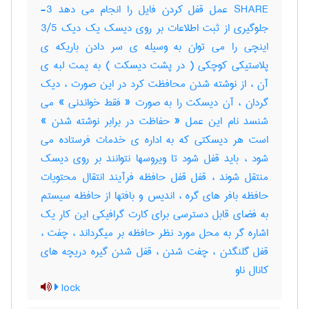
SHARE عمل قفل کردن فایل را انجام می دهد 3-
جلوگیری از ثبت اطلاعات بر روی دیسک یک دیک 3/5
اینچی را می توان به وسیله ی سر دادن باریکه ی
پلاستیکی کوچکی ( در پشت دیسکت ) به یمت لبه ی
آن ، از نوشته شدن محافظت کرد در این صورت ، دیک
گردان ، آن دیسکت را به صورت « فقط خواندنی » می
شنسد نام این عمل « حفاظت در برابر نوشته شدن »
است هر دیسکتی که به اداره ی خدمات فرستاده می
شود ، باید قفل شود تا ویروسها نتوانند بر روی دیسک
منتقل شوند ، قفل قفل حافظه فرآیند انتقال محتویات
حافظه بافر های گره ، اندیس و بافتها از حافظه سیستم
به فضای قابل دسترسی برای کارت گرافیکی این کار یک
اشاره گر به محل مورد نظر حافظه بر میگرداند ، چفت ،
قفل گلنگدن ، چفت شدن ، قفل شدن گیره دریچه های
کانال ناو
lock