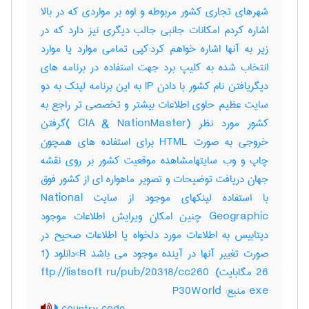
شهرهای تجاری کشور مربوطه و اوه بر مواردی که در بالا
اشاره کردم امکانات جانبی جالب دیگری نیز دارد که در
زیر به آنها اشاره خواهم کرد:کپی تمامی موارد یا موارد
انتخاب شده به کلیپ برد جهت استفاده در برنامه های
دیگریافتن نام کشور با دادن IP به این برنامه لینک به دو
سایت عظیم حاوی اطلاعات بیشتر و تخصصی تر راجع به
کشور مورد نظر (CIA & NationMaster )گرفتن
خروجی به صورت HTML برای استفاده های همچون
چاپ و وب سایتهامشاهده موقعیت کشور بر روی نقشه
جهان دریافت توضیحات و تصویر ماهواره ای از کشور فوق
با استفاده لینکهای موجود از سایت National
Geographic چنین امکان ویرایش اطلاعات موجود
دیتابیس به اطلاعات مورد دلخواه یا اطلاعات صحیح در
صورت تغییر آنها در آینده موجود می باشد R>دانلود (1
26 مگابایت): ftp://listsoft ru/pub/20318/cc260
exe منبع: P30World