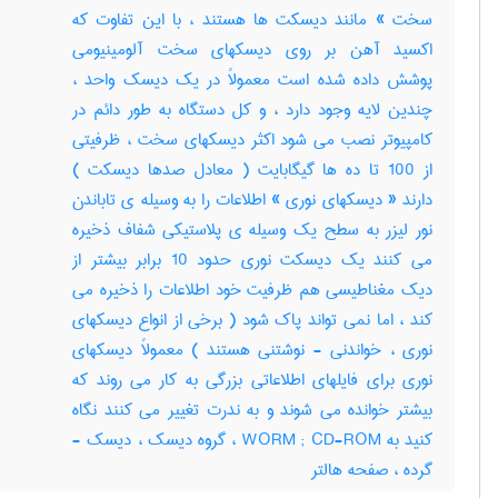
سخت » مانند دیسکت ها هستند ، با این تفاوت که
اکسید آهن بر روی دیسکهای سخت آلومینیومی
پوشش داده شده است معمولاً در یک دیسک واحد ،
چندین لایه وجود دارد ، و کل دستگاه به طور دائم در
کامپیوتر نصب می شود اکثر دیسکهای سخت ، ظرفیتی
از 100 تا ده ها گیگابایت ( معادل صدها دیسکت )
دارند « دیسکهای نوری » اطلاعات را به وسیله ی تاباندن
نور لیزر به سطح یک وسیله ی پلاستیکی شفاف ذخیره
می کنند یک دیسکت نوری حدود 10 برابر بیشتر از
دیک مغناطیسی هم ظرفیت خود اطلاعات را ذخیره می
کند ، اما نمی تواند پاک شود ( برخی از انواع دیسکهای
نوری ، خواندنی - نوشتنی هستند ) معمولاً دیسکهای
نوری برای فایلهای اطلاعاتی بزرگی به کار می روند که
بیشتر خوانده می شوند و به ندرت تغییر می کنند نگاه
کنید به WORM ; CD-ROM ، گروه دیسک ، دیسک -
گرده ، صفحه هالتر