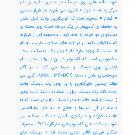
شوند داده های روی دیسک در چندین دایره ی هم
مرکز به نام « شیار » ذخیره می شوند هر شیار چندین
« قطاع » تقسیم شده که کوچکترین واحد قابل انتقال
به حافظه ی کامپیوتر در یک مرحله است روی دسته ی
دیسکهای دو طرفه یا چند لایه ، مجموعه ای از شیارها
که مکانهای یکسانی در لایه های متفاوت دارند ، به نام
« سیلندر » وجود دارد دایرکتوری یک دیسک ، محل
مخصوصی است که کامپیوتر در آن نامها و محل تمام
فایلهای روی دیسک را ضبط می کند ، در اکثر
سیستمهای عامل ، مانند UNIX , MS-DOS ، کاربر می
تواند چندین دایرکتوری را بر روی یک دیسک واحد
ایجاد کند یک دیسک قبل از استفاده ، باید قالب بندی
( فرمت ) شود قالب بندی دیسک فرایندی است که به
وسیله ی آن شیارها و قطاع ها به طور مغناطیسی
علامت خورده و دایرکتوری اصلی دیسکت ساخته می
شود دیسکت های کامپیوترهای سازگار با PC ، معمولا ً
هنگام فروش قالب بندی نشده اند « دیسک های