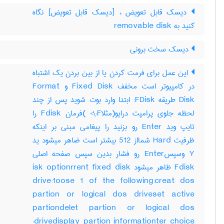
دیسک قابل تعویض ، [دیسک قابل تعویض] نگاه
کنید به ‎ removable disk
دیسک سخت برونی
این عمل برای فرمت کردن یا از بین بردن یک اشتباه
در کامپیوتر است مخفف Fixed Disk و Format
Disk طریقه FDisk: ابتدا وارد بوت شوید پس از چند
لحظه جلوی پرامپت درایو(مثلاF:\> )فرمان Fdisk را
تایپ وید Enter رو بزنید را پیغامی مبنی بر اینکه
ظرفیت Hard شمااز 512 بیشتر است ضاهر میشود ید
Y وسپسEnter رو فشار بدین سپس صفحه اصلی
Fdisk ظاهر میشود isk optionrrent fixed disk
drive:1oose 1 of the following:creat dos
partion or logical dos driveset active
partiondelet partion or logical dos
drivedisplay partion informationter choice: