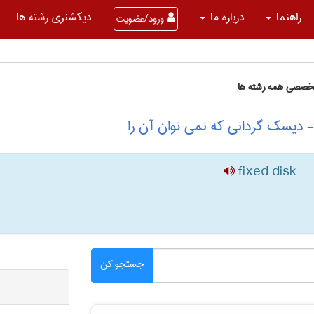
راهنما
درباره ما
دیکشنری رشته ها
ورود/عضویت
تخصصی همه رشته ها
 دیسک گردانی که نمی توان آن را
fixed disk
جستجو کن