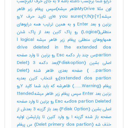
درایو شما برچسب داشته باشه لا به جای حرف Dبرچسب
اون مثلا MyDriveظاهر میشه)سپس پیغام زیر ظاهر
میشه:e you sure?(Y/N)?[Y]ای تایید حرف Yرو
بزنین و بعد Enter و به همین ترتیب همه درایوهای
منطقی(Logical) رو پاک کنین بعد از پاک شدن
همهایوهای منطقی پیغام زیر ظاهر میشه l logical
drive deleted in the extended dos
partionس چند بار دکمه Esc رو بزنین تا وارد صفحه
اصلی بشین (Fdiskoption)بعد دکمه 3 (Delet
partion… ) صفحه بعدی ظاهر شده (Delet
extended dos partion)رو انتخاب کنین بعدیه
پیغام (Warning………) ظاهرشه که باید شما کلید Yرو
بزنین بعد Enter سپس پیغام زیر ظاهر میشه:ttended
dos partion Deletedمه Esc رو بزنین تا وارد صفحه
اصلی بشین (Fdisk Option) بعد باز گزینه 3 بعدش از
صفحه باز شده گزینه ا رو وارد کنین تا پارتیشن اولیه
خذف شه (Delet primery dos partion) س پیغام