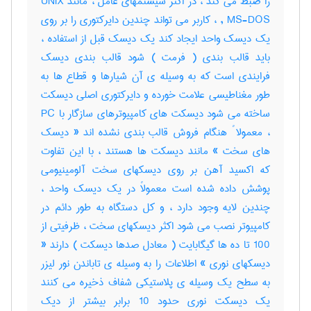
را ضبط می کند ، در اکثر سیستمهای عامل ، مانند UNIX
, MS-DOS ، کاربر می تواند چندین دایرکتوری را بر روی
یک دیسک واحد ایجاد کند یک دیسک قبل از استفاده ،
باید قالب بندی ( فرمت ) شود قالب بندی دیسک
فرایندی است که به وسیله ی آن شیارها و قطاع ها به
طور مغناطیسی علامت خورده و دایرکتوری اصلی دیسکت
ساخته می شود دیسکت های کامپیوترهای سازگار با PC
، معمولا ً هنگام فروش قالب بندی نشده اند « دیسک
های سخت » مانند دیسکت ها هستند ، با این تفاوت
که اکسید آهن بر روی دیسکهای سخت آلومینیومی
پوشش داده شده است معمولاً در یک دیسک واحد ،
چندین لایه وجود دارد ، و کل دستگاه به طور دائم در
کامپیوتر نصب می شود اکثر دیسکهای سخت ، ظرفیتی از
100 تا ده ها گیگابایت ( معادل صدها دیسکت ) دارند «
دیسکهای نوری » اطلاعات را به وسیله ی تاباندن نور لیزر
به سطح یک وسیله ی پلاستیکی شفاف ذخیره می کنند
یک دیسکت نوری حدود 10 برابر بیشتر از دیک