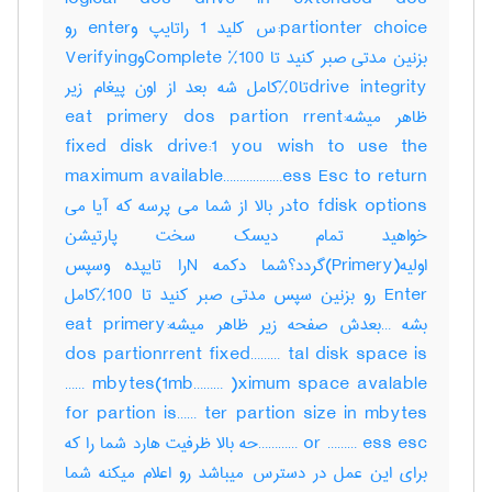
partionter choice:س کلید 1 راتایپ وenter رو
بزنین مدتی صبر کنید تا 100% CompleteوVerifying
drive integrityتا0%کامل شه بعد از اون پیغام زیر
ظاهر میشه:eat primery dos partion rrent
fixed disk drive:1 you wish to use the
maximum available………………ess Esc to return
to fdisk optionsدر بالا از شما می پرسه که آیا می
خواهید تمام دیسک سخت پارتیشن
اولیه(Primery)گردد؟شما دکمه Nرا تایپده وسپس
Enter رو بزنین سپس مدتی صبر کنید تا 100%کامل
بشه …بعدش صفحه زیر ظاهر میشه:eat primery
dos partionrrent fixed……… tal disk space is
…… mbytes(1mb……… )ximum space avalable
for partion is…… ter partion size in mbytes
or ……… ess esc …………حه بالا ظرفیت هارد شما را که
برای این عمل در دسترس میباشد رو اعلام میکنه شما