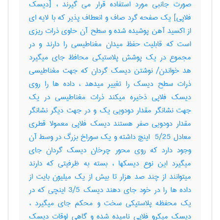
صورت جانبی مورد استفاده قرار می گیرند ، [دیسک
فلاپی] یک صفحه گرد صاف و انعطاف پذیر که با لایه ای
از اکسید آهن پوشیده شده و سطح آن حاوی ذرات ریزی
است که قابلیت حفظ میدان مغناطیسی را دارند و در
مجموع در یک پوشش پلاستیکی محافظ جای میگیرد
هد خواندن‎/ نوشتن دیسک گردان که جهت مغناطیسی
ذرات سطح دیسک را تغییر میدهد ، داده ها را روی
دیسک فلاپی ذخیره میکند ذرات مغناطیسی در یک
جهت نشانگر مقدار دودویی یک و در جهت دیگر نشانگر
مقدار دودویی صفر هستند دیسک فلاپی معمولا قطری
معادل ‎ 5/25 اینچ داشته و یک سوراخ بزرگ در وسط آن
وجود دارد که روی محور چرخان دیسک گردان جای
میگیرد این نوع دیسکها ، بسته به ظرفیتی که دارند
میتوانند از چند صد هزار تا بیش از یک میلیون بایت از
داده ها را در خود جای دهند دیسک ‎3/5 اینچی که در
یک محفظه پلاستیکی سخت و محکم جای میگیرد ،
دیسک میکرو فلاپی نامیده شده و گاهی اوقات دیسک