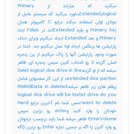
میکنید که عبارتند از Primery
,Extended,logicalخورد میکنید که سیستم عامل از
دوتای اولی استفاده میکند درایو C کامپیوتر همان
Primery hsj و بقیه Extendedتند در Fdisk ابتدا
Primery و بعد Extended ایجاد میکنیم وبرای حذف
پارتیشن ها برعکس ایجاد اونا عمل میکنیم جه : ابتدا در
صورت وجود پارتیشن آنها را پاک میکنیم از پن پنجره
اصلی گزینه 3 رو انتخاب کنین سپس پنجره ای ظاهر
میشه که از او گزینه:Delet logical dos drive in the
extended dos partionد از این کار صفحهای شامل
پیغام های زیر ظاهر میشه:RNING!Data in deleted
logical dos drive will be lostat drive do you
want to delete?سس شما نام آخرین درایو Hard
خودتان را وارد کنید وenter رو بزنین سپس
EnterVolume ظاهر میشه شما یاید برچسب درایوتان
رو وارد کنین یا اگه بر چسبی نداره Enter رو بزنین (اگه