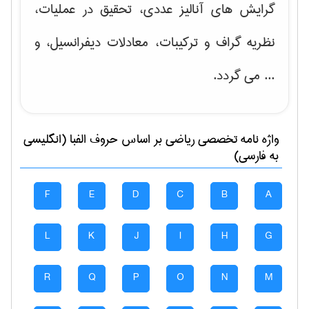
گرایش های
آنالیز عددی، تحقیق در عملیات،
نظریه گراف و تركیبات، معادلات دیفرانسیل
، و
... می گردد.
واژه نامه تخصصی
رياضی
بر اساس حروف الفبا (انگلیسی
به فارسی)
F
E
D
C
B
A
L
K
J
I
H
G
R
Q
P
O
N
M