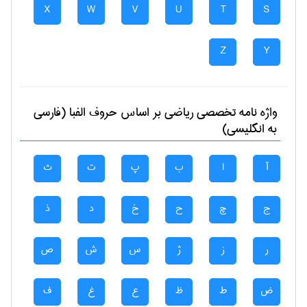
X
W
V
U
T
S
Z
Y
واژه نامه تخصصی
رياضی
بر اساس حروف الفبا (فارسی
به انگلیسی)
آ
ا
ب
پ
ت
ث
ج
چ
ح
خ
د
ذ
ر
ز
ژ
س
ش
ص
ض
ط
ظ
ع
غ
ف