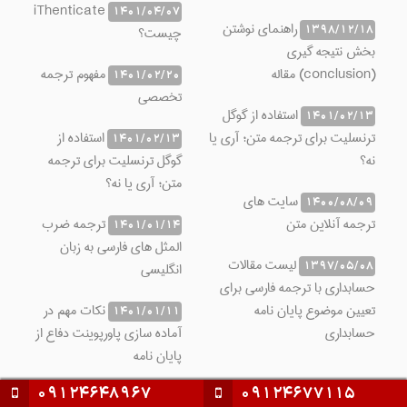
iThenticate
1401/04/07
راهنمای نوشتن
1398/12/18
چیست؟
بخش نتیجه گیری
(conclusion) مقاله
مفهوم ترجمه
1401/02/20
تخصصی
استفاده از گوگل
1401/02/13
ترنسلیت برای ترجمه متن؛ آری یا
استفاده از
1401/02/13
نه؟
گوگل ترنسلیت برای ترجمه
متن؛ آری یا نه؟
سایت های
1400/08/09
ترجمه آنلاین متن
ترجمه ضرب
1401/01/14
المثل های فارسی به زبان
لیست مقالات
1397/05/08
انگلیسی
حسابداری با ترجمه فارسی برای
تعیین موضوع پایان نامه
نکات مهم در
1401/01/11
حسابداری
آماده سازی پاورپوینت دفاع از
پایان نامه
09124648967
09124677115