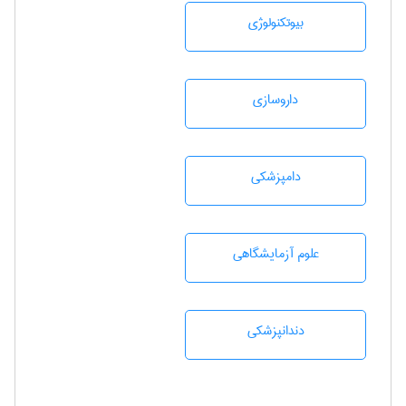
بيوتكنولوژی
داروسازی
دامپزشكی
علوم آزمايشگاهی
دندانپزشكی