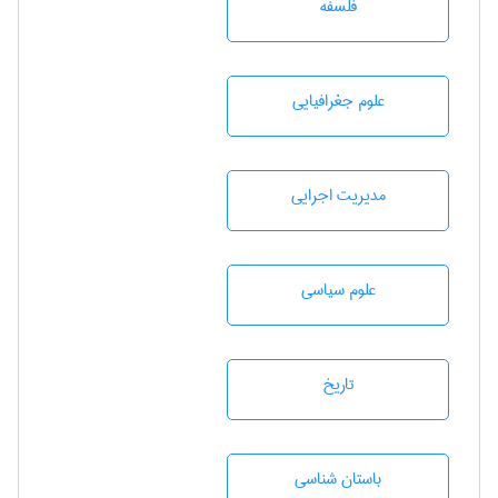
فلسفه
علوم جغرافيايی
مديريت اجرايی
علوم سياسی
تاريخ
باستان شناسی