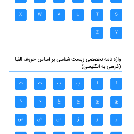
X
W
V
U
T
S
Z
Y
واژه نامه تخصصی
زيست شناسی
بر اساس حروف الفبا
(فارسی به انگلیسی)
آ
ا
ب
پ
ت
ث
ج
چ
ح
خ
د
ذ
ر
ز
ژ
س
ش
ص