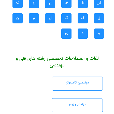
ض
ط
ظ
ع
غ
ف
ق
ک
گ
ل
م
ن
و
ه
ی
لغات و اصطلاحات تخصصی رشته های فنی و
مهندسی
مهندسی كامپيوتر
مهندسی برق