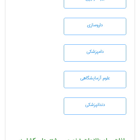
داروسازی
دامپزشكی
علوم آزمايشگاهی
دندانپزشكی