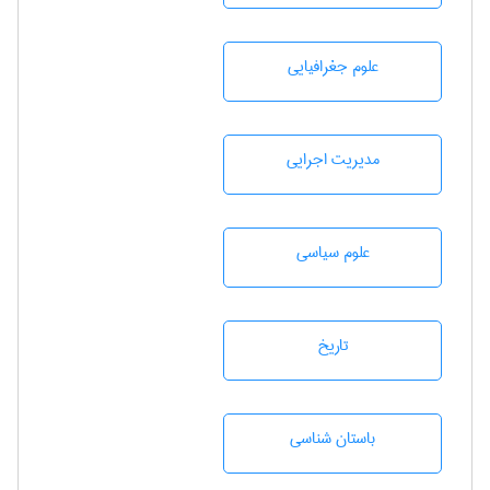
علوم جغرافيايی
مديريت اجرايی
علوم سياسی
تاريخ
باستان شناسی