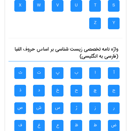
X
W
V
U
T
S
Z
Y
واژه نامه تخصصی
زيست شناسی
بر اساس حروف الفبا
(فارسی به انگلیسی)
آ
ا
ب
پ
ت
ث
ج
چ
ح
خ
د
ذ
ر
ز
ژ
س
ش
ص
ض
ط
ظ
ع
غ
ف