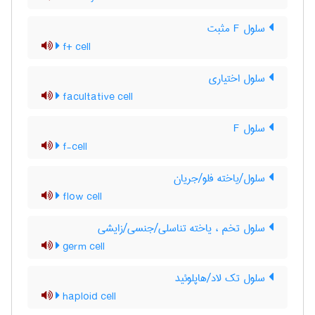
سلول F مثبت
f+ cell
سلول اختیاری
facultative cell
سلول F
f-cell
سلول/یاخته فلو/جریان
flow cell
سلول تخم ، یاخته تناسلی/جنسی/زایشی
germ cell
سلول تک لاد/هاپلوئید
haploid cell