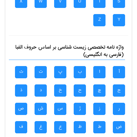
X
W
V
U
T
S
Z
Y
واژه نامه تخصصی
زيست شناسی
بر اساس حروف الفبا
(فارسی به انگلیسی)
آ
ا
ب
پ
ت
ث
ج
چ
ح
خ
د
ذ
ر
ز
ژ
س
ش
ص
ض
ط
ظ
ع
غ
ف