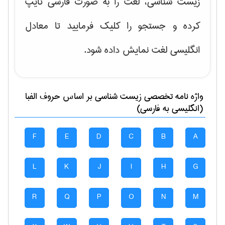
زیست شناسی، لغت را به صورت فارسی تایپ
کرده و جستجو را کلیک فرمایید تا معادل
انگلیسی لغت نمایش داده شود.
واژه نامه تخصصی
زيست شناسی
بر اساس حروف الفبا
(انگلیسی به فارسی)
F
E
D
C
B
A
L
K
J
I
H
G
R
Q
P
O
N
M