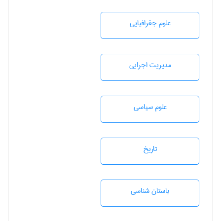
علوم جغرافيايی
مديريت اجرايی
علوم سياسی
تاريخ
باستان شناسی