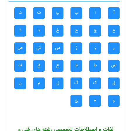
آ
ا
ب
پ
ت
ث
ج
چ
ح
خ
د
ذ
ر
ز
ژ
س
ش
ص
ض
ط
ظ
ع
غ
ف
ق
ک
گ
ل
م
ن
و
ه
ی
لغات و اصطلاحات تخصصی رشته های فنی و