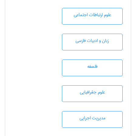
علوم ارتباطات اجتماعی
زبان و ادبيات فارسی
فلسفه
علوم جغرافيايی
مديريت اجرايی