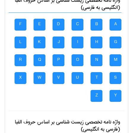
واژه نامه تخصصی
زيست شناسی
بر اساس حروف الفبا
(انگلیسی به فارسی)
F
E
D
C
B
A
L
K
J
I
H
G
R
Q
P
O
N
M
X
W
V
U
T
S
Z
Y
واژه نامه تخصصی
زيست شناسی
بر اساس حروف الفبا
(فارسی به انگلیسی)