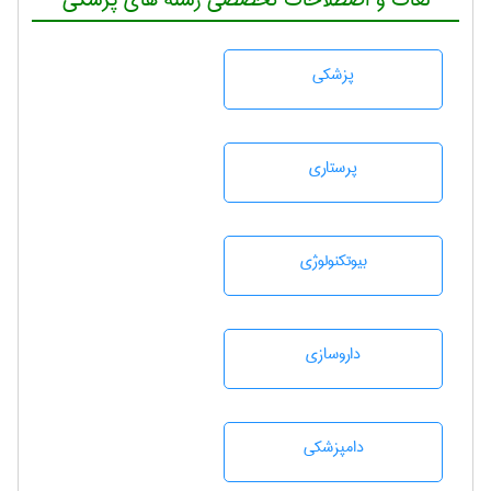
پزشكی
پرستاری
بيوتكنولوژی
داروسازی
دامپزشكی