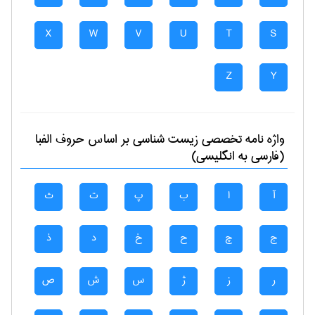
X
W
V
U
T
S
Z
Y
واژه نامه تخصصی
زيست شناسی
بر اساس حروف الفبا
(فارسی به انگلیسی)
آ
ا
ب
پ
ت
ث
ج
چ
ح
خ
د
ذ
ر
ز
ژ
س
ش
ص