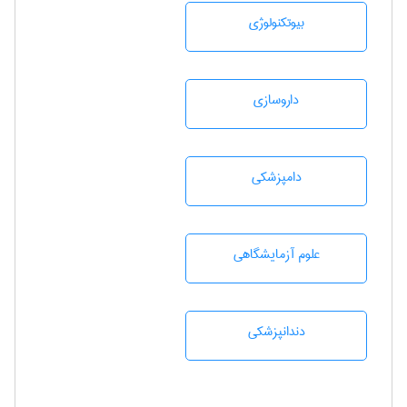
بيوتكنولوژی
داروسازی
دامپزشكی
علوم آزمايشگاهی
دندانپزشكی