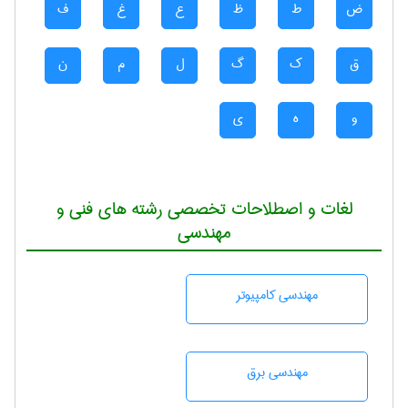
ض
ط
ظ
ع
غ
ف
ق
ک
گ
ل
م
ن
و
ه
ی
لغات و اصطلاحات تخصصی رشته های فنی و
مهندسی
مهندسی كامپيوتر
مهندسی برق