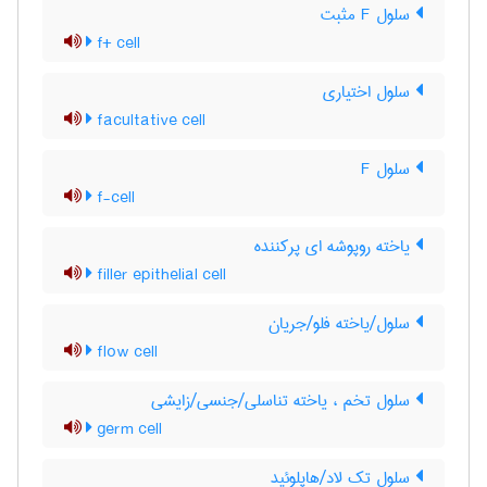
سلول F مثبت
f+ cell
سلول اختیاری
facultative cell
سلول F
f-cell
یاخته روپوشه ای پرکننده
filler epithelial cell
سلول/یاخته فلو/جریان
flow cell
سلول تخم ، یاخته تناسلی/جنسی/زایشی
germ cell
سلول تک لاد/هاپلوئید