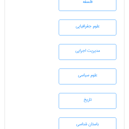
فلسفه
علوم جغرافيايی
مديريت اجرايی
علوم سياسی
تاريخ
باستان شناسی