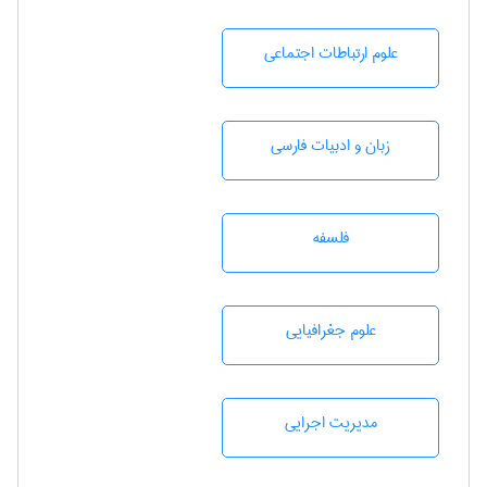
علوم ارتباطات اجتماعی
زبان و ادبيات فارسی
فلسفه
علوم جغرافيايی
مديريت اجرايی