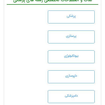
پزشكی
پرستاری
بيوتكنولوژی
داروسازی
دامپزشكی