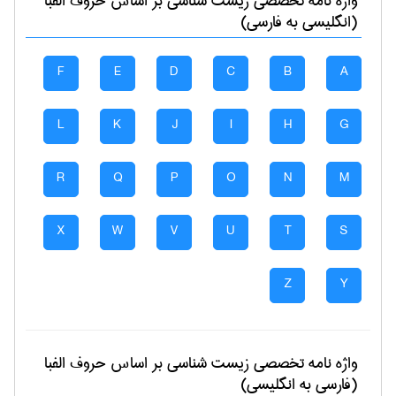
واژه نامه تخصصی
زيست شناسی
بر اساس حروف الفبا
(انگلیسی به فارسی)
F
E
D
C
B
A
L
K
J
I
H
G
R
Q
P
O
N
M
X
W
V
U
T
S
Z
Y
واژه نامه تخصصی
زيست شناسی
بر اساس حروف الفبا
(فارسی به انگلیسی)