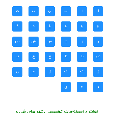
آ
ا
ب
پ
ت
ث
ج
چ
ح
خ
د
ذ
ر
ز
ژ
س
ش
ص
ض
ط
ظ
ع
غ
ف
ق
ک
گ
ل
م
ن
و
ه
ی
لغات و اصطلاحات تخصصی رشته های فنی و