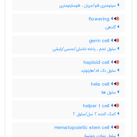
سیتومتری فلو/جریان ، فلوسایتومتری
flowering
گلدهی.
germ cell
سلول تخم ، یاخته تناسلی/جنسی/زایشی
haploid cell
سلول تک لاد/هاپلوئید
hela cell
سلول هلا
helper t cell
کمک کننده T سل/سلول T
Hematopoietic stem cell
سلول بنیادی خونساز