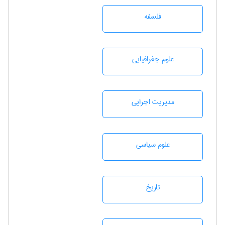
فلسفه
علوم جغرافيايی
مديريت اجرايی
علوم سياسی
تاريخ