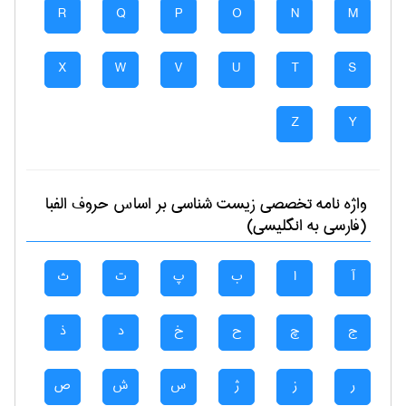
R
Q
P
O
N
M
X
W
V
U
T
S
Z
Y
واژه نامه تخصصی
زيست شناسی
بر اساس حروف الفبا
(فارسی به انگلیسی)
آ
ا
ب
پ
ت
ث
ج
چ
ح
خ
د
ذ
ر
ز
ژ
س
ش
ص