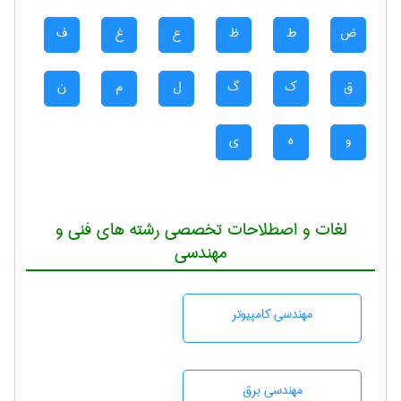
ض
ط
ظ
ع
غ
ف
ق
ک
گ
ل
م
ن
و
ه
ی
لغات و اصطلاحات تخصصی رشته های فنی و
مهندسی
مهندسی كامپيوتر
مهندسی برق