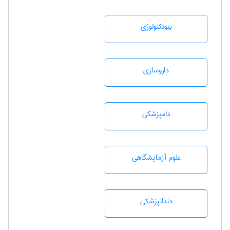
بيوتكنولوژی
داروسازی
دامپزشكی
علوم آزمايشگاهی
دندانپزشكی