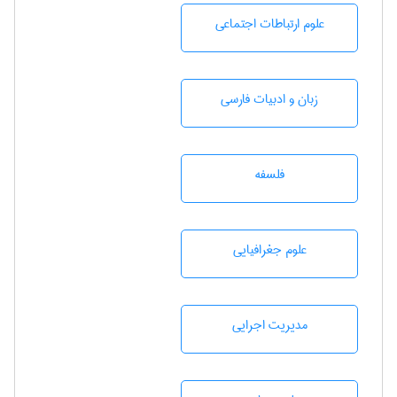
علوم ارتباطات اجتماعی
زبان و ادبيات فارسی
فلسفه
علوم جغرافيايی
مديريت اجرايی