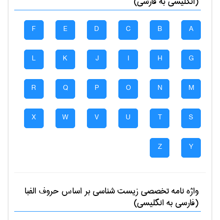
(انگلیسی به فارسی)
F
E
D
C
B
A
L
K
J
I
H
G
R
Q
P
O
N
M
X
W
V
U
T
S
Z
Y
واژه نامه تخصصی
زيست شناسی
بر اساس حروف الفبا
(فارسی به انگلیسی)