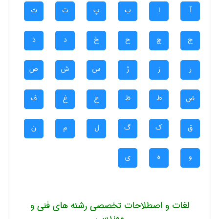
آ
ا
ب
پ
ت
ث
ج
چ
ح
خ
د
ذ
ر
ز
ژ
س
ش
ص
ض
ط
ظ
ع
غ
ف
ق
ک
گ
ل
م
ن
و
ه
ی
لغات و اصطلاحات تخصصی رشته های فنی و
مهندسی