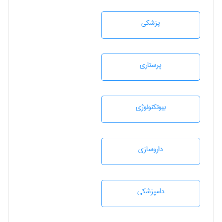
پزشكی
پرستاری
بيوتكنولوژی
داروسازی
دامپزشكی