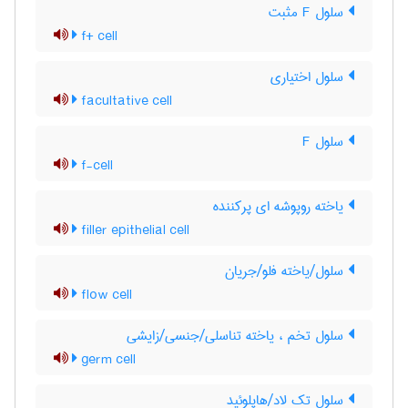
سلول F مثبت
f+ cell
سلول اختیاری
facultative cell
سلول F
f-cell
یاخته روپوشه ای پرکننده
filler epithelial cell
سلول/یاخته فلو/جریان
flow cell
سلول تخم ، یاخته تناسلی/جنسی/زایشی
germ cell
سلول تک لاد/هاپلوئید