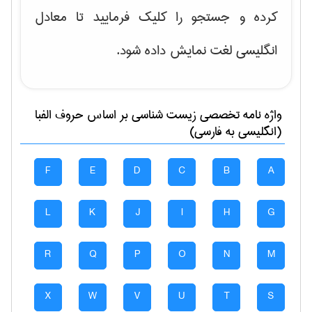
کرده و جستجو را کلیک فرمایید تا معادل
انگلیسی لغت نمایش داده شود.
واژه نامه تخصصی
زيست شناسی
بر اساس حروف الفبا
(انگلیسی به فارسی)
F
E
D
C
B
A
L
K
J
I
H
G
R
Q
P
O
N
M
X
W
V
U
T
S