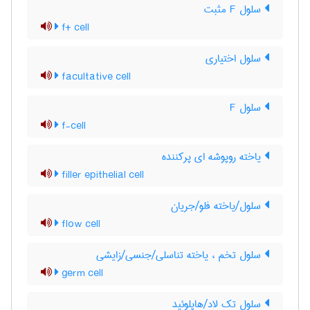
سلول F مثبت
f+ cell
سلول اختیاری
facultative cell
سلول F
f-cell
یاخته روپوشه ای پرکننده
filler epithelial cell
سلول/یاخته فلو/جریان
flow cell
سلول تخم ، یاخته تناسلی/جنسی/زایشی
germ cell
سلول تک لاد/هاپلوئید