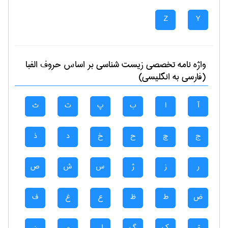
Z
Y
واژه نامه تخصصی
زيست شناسی
بر اساس حروف الفبا
(فارسی به انگلیسی)
آ
ا
ب
پ
ت
ث
ج
چ
ح
خ
د
ذ
ر
ز
ژ
س
ش
ص
ض
ط
ظ
ع
غ
ف
ق
ک
گ
ل
م
ن