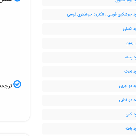
د یونیزاسیون
ود جوشگری قوسی ، الکترود جوشکاری قوسی
ود کمکی
 زمین
د پخته
ود لخت
ترجمه 
د دو جزیی
د دو قطبی
د کفی
د بافته