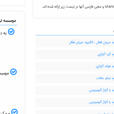
stan
و معنی فارسی آنها در لیست زیر ارائه شده اند.
موسسه ترج
به دن
د جریان فعال ، الکترود جریان فعّال
د گرد آلیاژی
د فولاد آلیاژی
موسسه ا
د تمام حالات
د با آلیاژ آلومینیمی
د با آلیاژ آلومینیمی
ممکن ا