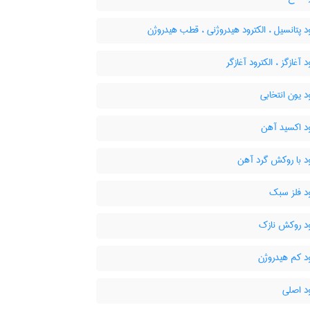
د پتانسیل ، الکترود هیدروژنی ، قطب هیدروژن
 آغازگز ، الکترود آغازگر
د یون انتخابی
ود اکسید آهن
د با روکش گرد آهن
ود فلز سبک
ود روکش نازک
د کم هیدروژن
د اصلی