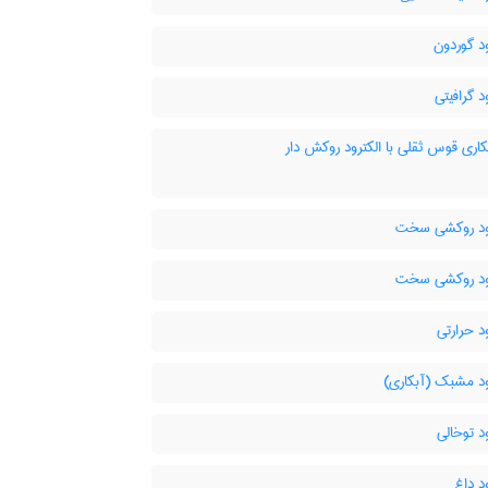
د گوردون
د گرافیتی
ری قوس ثقلی با الکترود روکش دار
ود روکشی سخت
ود روکشی سخت
د حرارتی
ود مشبک (آبکاری)
د توخالی
د داغ