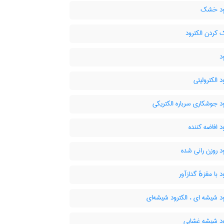
ود خشک
ردن الکترود
د
د الکترولیتی
د جوشکاری سرباره الکتریکی
د افاضه کننده
د روزن رانی شده
د با مغزهٔ گدازآور
د شیشه ای ، الکترود شیشه‌ای
ود شیشه غشایی