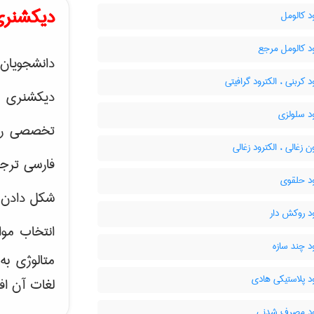
دیکشنری
د کالومل
د کالومل مرجع
دانشجویان 
د کربنی ، الکترود گرافیتی
دیکشنری 
د سلولزی
تخصصی رشته
ن زغالی ، الکترود زغالی
فارسی ترجم
ود حلقوی
شکل دادن 
د روکش دار
انتخاب موا
د چند سازه
متالوژی ب
د پلاستیکی هادی
لغات آن اف
ود مصرف شدنی