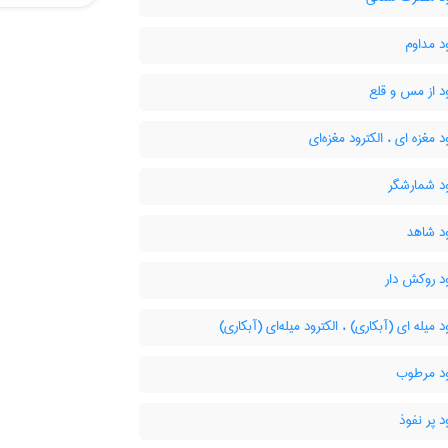
د مداوم
د از مس و قلع
د مغزه ای ، الکترود مغزه‌ای
ود شمارشگر
د شاهد
د روکش دار
د میله ای (آبکاری) ، الکترود میله‌ای (آبکاری)
ود مرطوب
د پر نفوذ