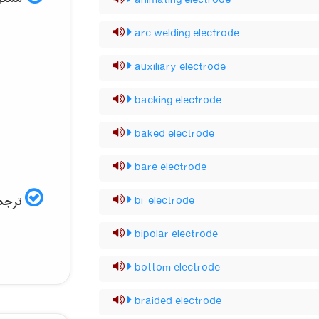
animating electrode
arc welding electrode
auxiliary electrode
backing electrode
baked electrode
bare electrode
ترجمه
bi-electrode
bipolar electrode
bottom electrode
braided electrode