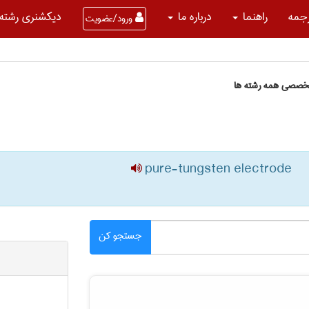
جمه
راهنما
درباره ما
دیکشنری رشته 
ورود/عضویت
تخصصی همه رشته ها
pure-tungsten electrode
جستجو کن