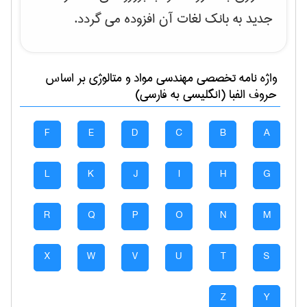
جدید به بانک لغات آن افزوده می گردد.
واژه نامه تخصصی
مهندسی مواد و متالوژی
بر اساس
حروف الفبا (انگلیسی به فارسی)
F
E
D
C
B
A
L
K
J
I
H
G
R
Q
P
O
N
M
X
W
V
U
T
S
Z
Y