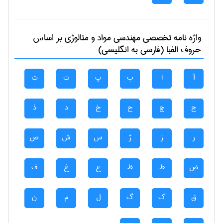
واژه نامه تخصصی
مهندسی مواد و متالوژی
بر اساس
حروف الفبا (فارسی به انگلیسی)
آ
ا
ب
پ
ت
ث
ج
چ
ح
خ
د
ذ
ر
ز
ژ
س
ش
ص
ض
ط
ظ
ع
غ
ف
ق
ک
گ
ل
م
ن