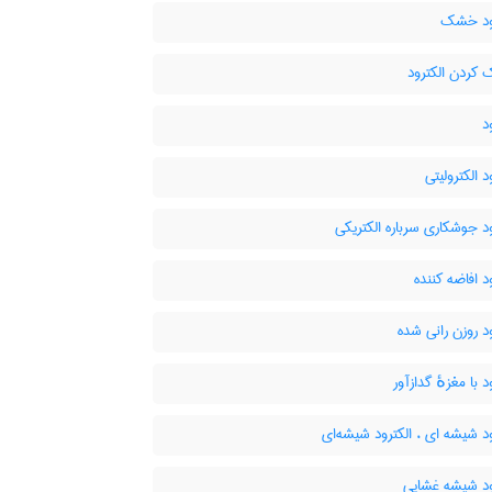
ود خشک
ردن الکترود
د
د الکترولیتی
د جوشکاری سرباره الکتریکی
د افاضه کننده
د روزن رانی شده
د با مغزهٔ گدازآور
د شیشه ای ، الکترود شیشه‌ای
ود شیشه غشایی