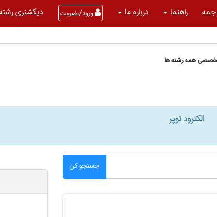
جمه
راهنما
درباره ما
دیکشنری رشته 
ورود/عضویت
تخصصی همه رشته ها
الکترود توپر
جستجو کن