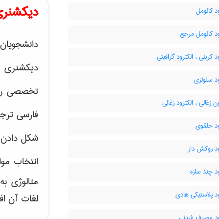
دیکشنری
د کالومل
د کالومل مرجع
دانشجویان 
د کربنی ، الکترود گرافیتی
دیکشنری 
د سلولزی
تخصصی رشته
ن زغالی ، الکترود زغالی
فارسی ترجم
ود حلقوی
شکل دادن 
د روکش دار
انتخاب موا
د چند سازه
متالوژی ب
د پلاستیکی هادی
لغات آن اف
ود مصرف شدنی