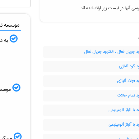
سی آنها در لیست زیر ارائه شده اند.
موسسه ترج
به دن
د جریان فعال ، الکترود جریان فعّال
د گرد آلیاژی
د فولاد آلیاژی
موسسه ا
د تمام حالات
د با آلیاژ آلومینیمی
د با آلیاژ آلومینیمی
ممکن ا