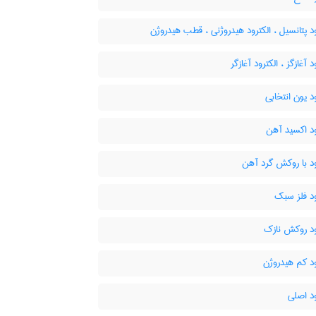
د پتانسیل ، الکترود هیدروژنی ، قطب هیدروژن
 آغازگز ، الکترود آغازگر
د یون انتخابی
ود اکسید آهن
د با روکش گرد آهن
ود فلز سبک
ود روکش نازک
د کم هیدروژن
د اصلی