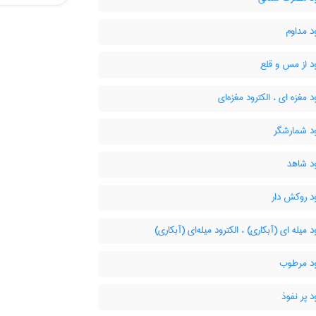
د مداوم
د از مس و قلع
د مغزه ای ، الکترود مغزه‌ای
ود شمارشگر
د شاهد
د روکش دار
د میله ای (آبکاری) ، الکترود میله‌ای (آبکاری)
ود مرطوب
د پر نفوذ