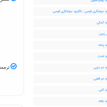
د یونیزاسیون
ود جوشگری قوسی ، الکترود جوشکاری قوسی
ود کمکی
 زمین
د پخته
ود لخت
ترجمه 
د دو جزیی
د دو قطبی
د کفی
د بافته