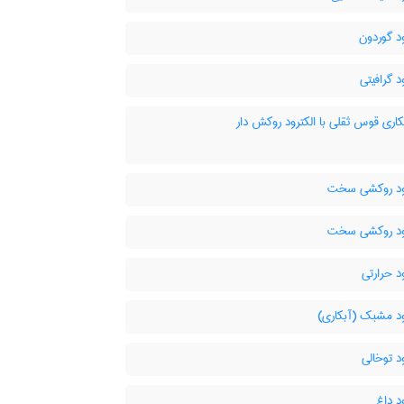
د گوردون
د گرافیتی
ری قوس ثقلی با الکترود روکش دار
ود روکشی سخت
ود روکشی سخت
د حرارتی
ود مشبک (آبکاری)
د توخالی
د داغ