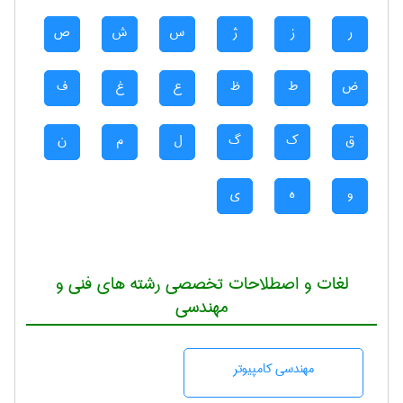
ر
ز
ژ
س
ش
ص
ض
ط
ظ
ع
غ
ف
ق
ک
گ
ل
م
ن
و
ه
ی
لغات و اصطلاحات تخصصی رشته های فنی و
مهندسی
مهندسی كامپيوتر