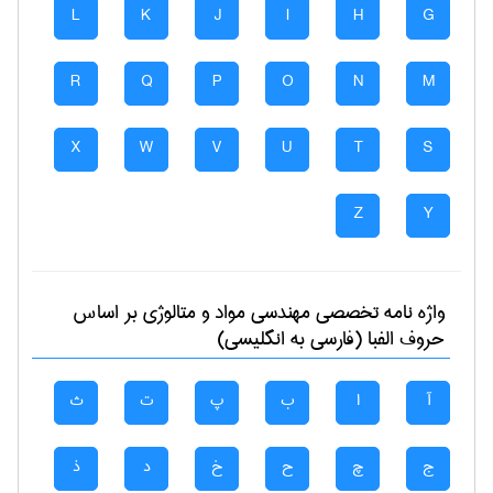
L
K
J
I
H
G
R
Q
P
O
N
M
X
W
V
U
T
S
Z
Y
واژه نامه تخصصی
مهندسی مواد و متالوژی
بر اساس
حروف الفبا (فارسی به انگلیسی)
آ
ا
ب
پ
ت
ث
ج
چ
ح
خ
د
ذ