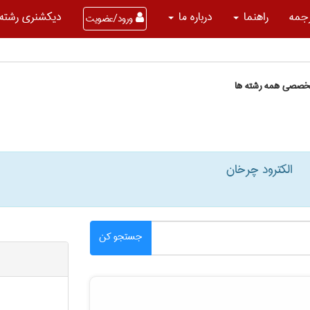
جمه
راهنما
درباره ما
دیکشنری رشته 
ورود/عضویت
تخصصی همه رشته ها
الکترود چرخان
جستجو کن