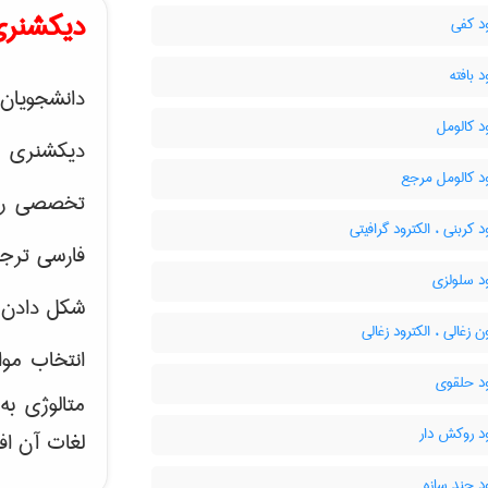
دیکشنری
د کفی
د بافته
دانشجویان 
د کالومل
دیکشنری 
د کالومل مرجع
تخصصی رشته
د کربنی ، الکترود گرافیتی
فارسی ترجم
د سلولزی
شکل دادن 
ن زغالی ، الکترود زغالی
انتخاب موا
ود حلقوی
متالوژی ب
د روکش دار
لغات آن اف
د چند سازه