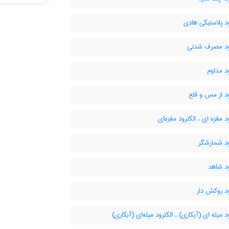
د پلاستیکی هادی
ود مصرف شدنی
د مداوم
د از مس و قلع
د مغزه ای ، الکترود مغزه‌ای
ود شمارشگر
د شاهد
د روکش دار
د میله ای (آبکاری) ، الکترود میله‌ای (آبکاری)