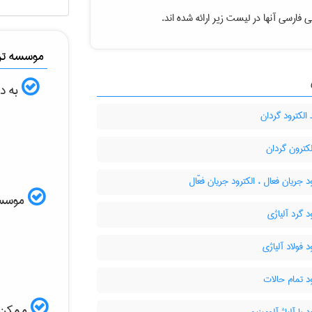
 فارسی آنها در لیست زیر ارائه شده اند.
موسسه ترج
به دن
 الکترود گردان
کترون گردان
د جریان فعال ، الکترود جریان فعّال
موسسه ا
د گرد آلیاژی
د فولاد آلیاژی
د تمام حالات
ممکن ا