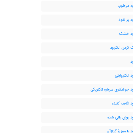
ود مرطوب
د پر نفوذ
ود خشک
ردن الکترود
د
د الکترولیتی
د جوشکاری سرباره الکتریکی
د افاضه کننده
د روزن رانی شده
د با مغزهٔ گدازآور