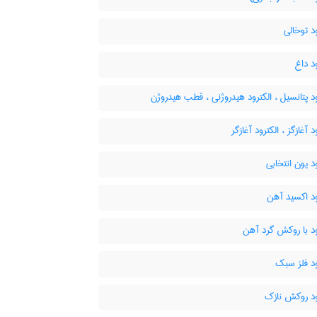
د توخالی
د داغ
د پتانسیل ، الکترود هیدروژنی ، قطب هیدروژن
 آغازگز ، الکترود آغازگر
د یون انتخابی
ود اکسید آهن
د با روکش گرد آهن
ود فلز سبک
ود روکش نازک