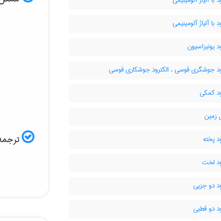
د با آلیاژ آلومینیمی
د با آلیاژ آلومینیمی
د یونیزاسیون
ود جوشگری قوسی ، الکترود جوشکاری قوسی
ود کمکی
 زمین
ترجمه 
د پخته
ود لخت
د دو جزیی
د دو قطبی