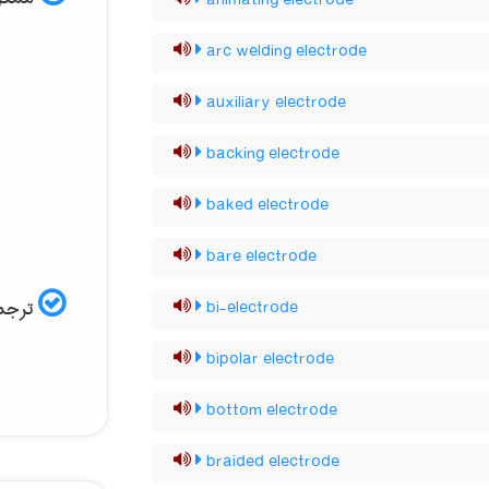
animating electrode
arc welding electrode
auxiliary electrode
backing electrode
baked electrode
bare electrode
ترجمه
bi-electrode
bipolar electrode
bottom electrode
braided electrode