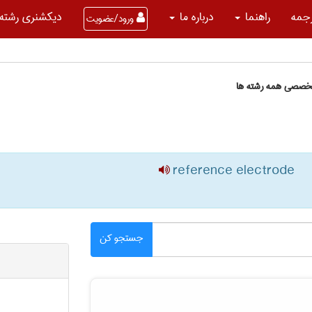
جمه
راهنما
درباره ما
دیکشنری رشته 
ورود/عضویت
تخصصی همه رشته ها
reference electrode
جستجو کن