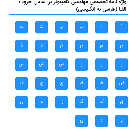
واژه نامه تخصصی
مهندسی كامپيوتر
بر اساس حروف
الفبا (فارسی به انگلیسی)
آ
ا
ب
پ
ت
ث
ج
چ
ح
خ
د
ذ
ر
ز
ژ
س
ش
ص
ض
ط
ظ
ع
غ
ف
ق
ک
گ
ل
م
ن
و
ه
ی