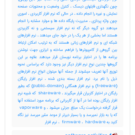
چون نگهداری فایلهای دیسک ، کنترل وضعیت و محتویات صفحه
نمایش و غیره را انجام داده ، در حالی که نرم افزار کاربردی ، اموری
چون واژه پردازی ، مدیریت پایگاه داده ها و موارد مشابه را انجام
میدهند دو گروه دیگر که نه نرم افزار سیستمی و نه کاربردی
هستند اما بخشی از هر یک را در خود جای میدهند ، نرم افزارهای
شبکه ای و نرم افزارهای زبانی هستند که به ترتیب امکان ارتباط
بین گروهی از کامپیوترها را فراهم ساخته و ابزاری جهت نوشتن
برنامه ها را در اختیار برنامه نویسان قرار میدهند علاوه بر این
گروهها چندین نوع نرم افزار دیگر نیز وجود دارد که براساس نحوه
توزیع آنها تعریف میشوند از جمله آنها میتوان انواع نرم افزارهای
ذیل را نام برد: نرم افزار بسته بندی شده ، نرم افزار رایگان
(‎freeware) و نرم افزار همگانی (‎public-domain) که بطور
رایگان در اختیار کاربران قرار میگیرند ، ‎ shareware که شبیه نرم
افزار رایگان بوده اما در آنها از کاربرانی که برنامه مورد استفاده آنها
قرار گرفته درخواست یک مبلغ جزئی میشود ، و ‎ vaporware
که یا به بازار نمیرسد و یا بسیار دیرتر از موعد مقرر میرسد نیز نگاه
کنید به ‎ firmware ، ‎ hardware ، نرم ‌افزار