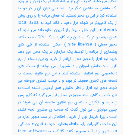
امکان می دهند که یک کپی از برنامه فقط در یک زمان و بر روی
یک ماشین به ماشین دیگر برد ، اما نمی توان آن را در دو جا
استفاده کرد از این رو مجاز نیستید که همان برنامه را بر روی بیش
از یک کامپیوتر در شبکه قرار دهید ، نگاه کنید به local area
network با این حال ، برخی از کاربران اجازه داده می شود که
همان برنامه را در یک ماشین چند کاربره با یک CPU ، نصب کنند
مجوز محلی ( site license ) امکان استفاده از کپی های
بیشماری از برنامه را توسط یک سازمان در یک محل می دهد
خرید نرم افزار با مجوز محلی ارزانتر از خرید چندین نسخه از نرم
افزار است دانش اموزان و دانشجویان می توانند از نسخه های
دانشجویی نرم افزارها استفاده کنند ؛ این نرم فزارها نسبت به
نسخه های تجاری ضعیف تر بوده و با قیمت کمتری فروخته می
شوند مجوز نرم افزار از نظر حقوقی هنوز آزمایش نشده است به
طور خاص ، گاهی سند مجوز در محلی قرار می گیرد که کاربر پس
از خرید و بازکاردن بسته ی نرم افزاری متوجه آن می شوند در
چنین مواردی ، می توان گفت که معامله ی معتبری انجام نشده
است ، زیرا خریدار قبل از خرید ، اطلاعاتی از سند مجوز ندارد در
این حالت ، کاربرانن باید حافظه وفاداری خود به قانون « حق کپی
» ، ناشر را از در آمد محروم نکنند نگاه کنید به free software