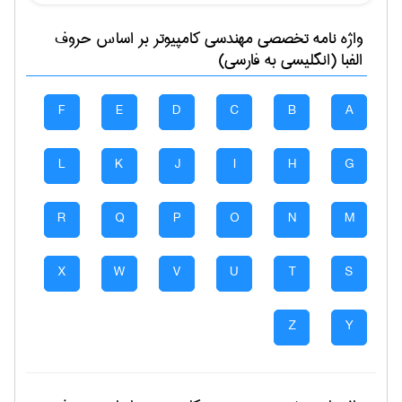
واژه نامه تخصصی
مهندسی كامپيوتر
بر اساس حروف
الفبا (انگلیسی به فارسی)
F
E
D
C
B
A
L
K
J
I
H
G
R
Q
P
O
N
M
X
W
V
U
T
S
Z
Y