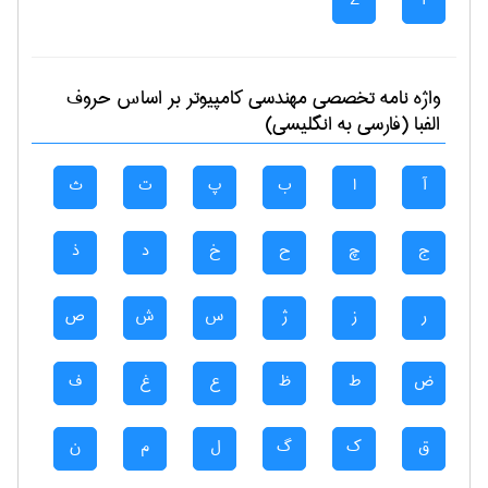
Z
Y
واژه نامه تخصصی
مهندسی كامپيوتر
بر اساس حروف
الفبا (فارسی به انگلیسی)
آ
ا
ب
پ
ت
ث
ج
چ
ح
خ
د
ذ
ر
ز
ژ
س
ش
ص
ض
ط
ظ
ع
غ
ف
ق
ک
گ
ل
م
ن