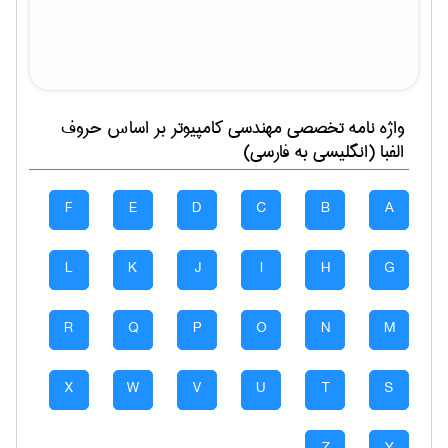
واژه نامه تخصصی
مهندسی كامپيوتر
بر اساس حروف
الفبا (انگلیسی به فارسی)
F
E
D
C
B
A
L
K
J
I
H
G
R
Q
P
O
N
M
X
W
V
U
T
S