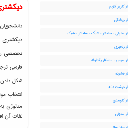
دیکشنری
 کلرور کازیم
ر ریختگی
دانشجویان 
ر سلولی ، ساختار مشبّک ، ساختار مشبک
دیکشنری 
ر زنجیری
تخصصی رشته
ر سیس ، ساختار یکطرفه
فارسی ترجم
ر فشرده
شکل دادن 
ر درشت دانه
انتخاب موا
ر کلوییدی
متالوژی ب
ر ستونی
لغات آن اف
ر چند سازہ