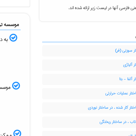
ی فارسی آنها در لیست زیر ارائه شده اند.
موسسه ترج
به دن
 سوزنی (فر)
 آلیاژی
 آلفا - بتا
موسسه ا
تار عملیات حرارتی
تار کار شده ، در ساختار نوردی
اب ، در ساختار ریختگی
ممکن ا