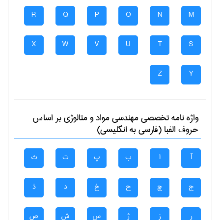
R
Q
P
O
N
M
X
W
V
U
T
S
Z
Y
واژه نامه تخصصی
مهندسی مواد و متالوژی
بر اساس
حروف الفبا (فارسی به انگلیسی)
آ
ا
ب
پ
ت
ث
ج
چ
ح
خ
د
ذ
ر
ز
ژ
س
ش
ص