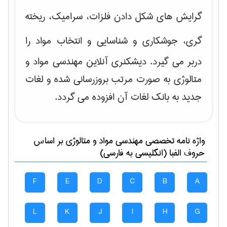
گرایش های
شکل دادن فلزات، سرامیک، ریخته
گری، جوشکاری و شناسایی و انتخاب مواد
را
دربر می گیرد. دیشکنری آنلاین مهندسی مواد و
متالوژی به صورت مرتب بروزرسانی شده و لغات
جدید به بانک لغات آن افزوده می گردد.
واژه نامه تخصصی
مهندسی مواد و متالوژی
بر اساس
حروف الفبا (انگلیسی به فارسی)
F
E
D
C
B
A
L
K
J
I
H
G