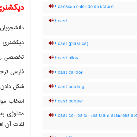
دیکشنری
caesium chloride structure
cast
دانشجویان 
دیکشنری 
cast (plastics)
تخصصی رشته
cast alloy
فارسی ترجم
cast carbon
شکل دادن 
cast coating
انتخاب موا
cast copper
متالوژی ب
cast corrosion-resistant stainless st
لغات آن اف