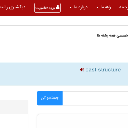
جمه
راهنما
درباره ما
دیکشنری رشته 
ورود/عضویت
تخصصی همه رشته ها
cast structure
جستجو کن