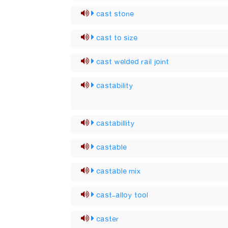
cast stone
cast to size
cast welded rail joint
castability
castabillity
castable
castable mix
cast-alloy tool
caster