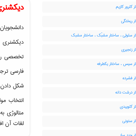
دیکشنری
 کلرور کازیم
ر ریختگی
دانشجویان 
ر سلولی ، ساختار مشبّک ، ساختار مشبک
دیکشنری 
ر زنجیری
تخصصی رشته
ر سیس ، ساختار یکطرفه
فارسی ترجم
ر فشرده
شکل دادن 
ر درشت دانه
انتخاب موا
ر کلوییدی
متالوژی ب
ر ستونی
لغات آن اف
ر چند سازہ