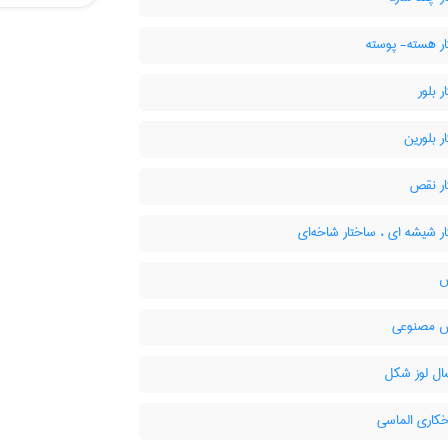
ر هسته- پوسته
 بلور
 بلورین
ر نقص
 شیشه ای ، ساختار شاخه‌ای
س
 مصنوعی
 لوز شکل
کاری الماسی