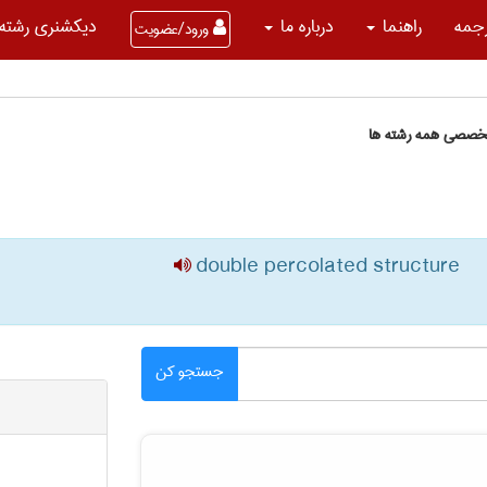
جمه
راهنما
درباره ما
دیکشنری رشته 
ورود/عضویت
تخصصی همه رشته ها
double percolated structure
جستجو کن