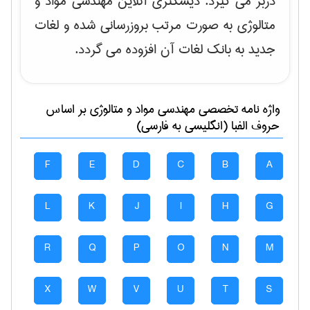
دربر می گیرد. دیشکنری آنلاین مهندسی مواد و
متالوژی به صورت مرتب بروزرسانی شده و لغات
جدید به بانک لغات آن افزوده می گردد.
واژه نامه تخصصی
مهندسی مواد و متالوژی
بر اساس
حروف الفبا (انگلیسی به فارسی)
F
E
D
C
B
A
L
K
J
I
H
G
R
Q
P
O
N
M
X
W
V
U
T
S