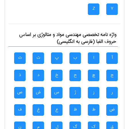
Z
Y
واژه نامه تخصصی
مهندسی مواد و متالوژی
بر اساس
حروف الفبا (فارسی به انگلیسی)
آ
ا
ب
پ
ت
ث
ج
چ
ح
خ
د
ذ
ر
ز
ژ
س
ش
ص
ض
ط
ظ
ع
غ
ف
ق
ک
گ
ل
م
ن