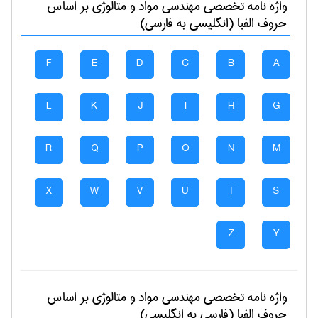
واژه نامه تخصصی
مهندسی مواد و متالوژی
بر اساس
حروف الفبا (انگلیسی به فارسی)
F
E
D
C
B
A
L
K
J
I
H
G
R
Q
P
O
N
M
X
W
V
U
T
S
Z
Y
واژه نامه تخصصی
مهندسی مواد و متالوژی
بر اساس
حروف الفبا (فارسی به انگلیسی)