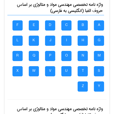
واژه نامه تخصصی
مهندسی مواد و متالوژی
بر اساس
حروف الفبا (انگلیسی به فارسی)
F
E
D
C
B
A
L
K
J
I
H
G
R
Q
P
O
N
M
X
W
V
U
T
S
Z
Y
واژه نامه تخصصی
مهندسی مواد و متالوژی
بر اساس