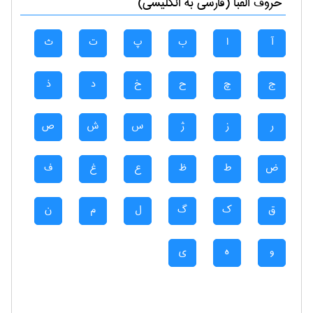
حروف الفبا (فارسی به انگلیسی)
آ
ا
ب
پ
ت
ث
ج
چ
ح
خ
د
ذ
ر
ز
ژ
س
ش
ص
ض
ط
ظ
ع
غ
ف
ق
ک
گ
ل
م
ن
و
ه
ی